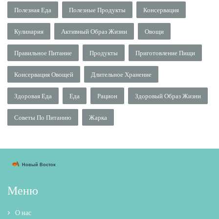
Полезная Еда
Полезные Продукты
Консервация
Кулинария
Активный Образ Жизни
Овощи
Правильное Питание
Продукты
Приготовление Пищи
Консервация Овощей
Длительное Хранение
Здоровая Еда
Еда
Рацион
Здоровый Образ Жизни
Советы По Питанию
Жарка
Меню
О нас