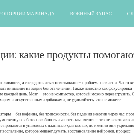
РОПОРЦИИ МАРИНАДА
ВОЕННЫЙ ЗАПАС
СЛ
ии: какие продукты помогаю
капливаются, а сосредоточиться невозможно — проблема не в лени. Часто вс
ать внимание на задаче без отвлечений
. Также известно как
фокусировка
ите каждый день.
Мозг — это не компьютер, который можно перезагрузить. 
сахаром и искусственными добавками, не удивляйтесь, что не можете
яторы — без кофеина, без тревожности, без падения энергии через час.
про
умственную работоспособность и ясность мышления
— это не экзотически
 не продаются в упаковках с надписью «для мозга», но именно они укрепляю
 воспаление, которое мешает думать.
восстановление нейронов
,
процесс