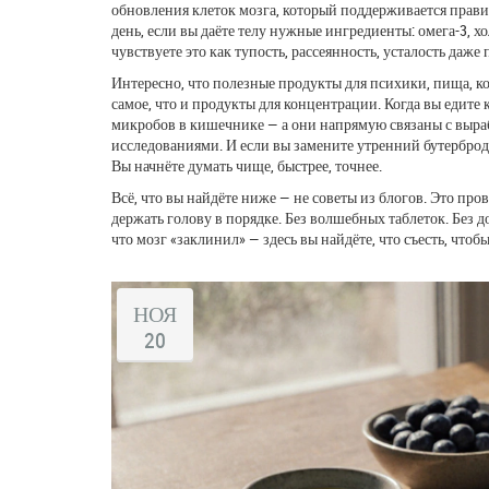
обновления клеток мозга, который поддерживается пра
день, если вы даёте телу нужные ингредиенты: омега-3, х
чувствуете это как тупость, рассеянность, усталость даже 
Интересно, что
полезные продукты для психики
,
пища, ко
самое, что и продукты для концентрации. Когда вы едите
микробов в кишечнике — а они напрямую связаны с выраб
исследованиями. И если вы замените утренний бутерброд с
Вы начнёте думать чище, быстрее, точнее.
Всё, что вы найдёте ниже — не советы из блогов. Это пр
держать голову в порядке. Без волшебных таблеток. Без до
что мозг «заклинил» — здесь вы найдёте, что съесть, чтобы
НОЯ
20