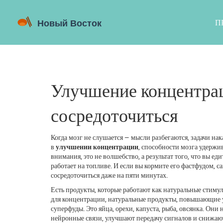
П
Улучшение концентрац
сосредоточиться
Когда мозг не слушается — мысли разбегаются, задачи на
в
улучшении концентрации
,
способности мозга удержив
внимания
, это не волшебство, а результат того, что вы ед
работает на топливе. И если вы кормите его фастфудом, 
сосредоточиться даже на пяти минутах.
Есть продукты, которые работают как натуральные стимул
для концентрации
,
натуральные продукты, повышающие 
суперфуды. Это яйца, орехи, капуста, рыба, овсянка. Они
нейронные связи, улучшают передачу сигналов и снижают