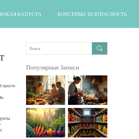
ИЗКАЯ КАПУСТА
КОНСЕРВЫ: БЕЗОПАСНОСТЬ
т
Популярные Записи
ё просто
Он
дукты
е
т