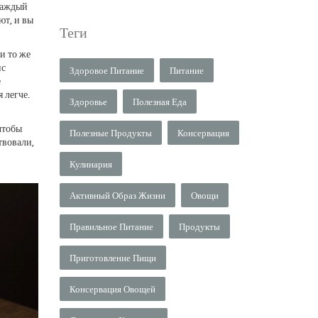
 каждый
ют, и вы
Теги
и то же
нс
Здоровое Питание
Питание
е
 легче.
Здоровье
Полезная Еда
чтобы
Полезные Продукты
Консервация
твовали,
Кулинария
Активный Образ Жизни
Овощи
Правильное Питание
Продукты
Приготовление Пищи
Консервация Овощей