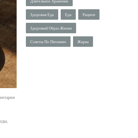
Длительное Хранение
Здоровая Еда
Еда
Рацион
Здоровый Образ Жизни
Советы По Питанию
Жарка
ентарии
оды,