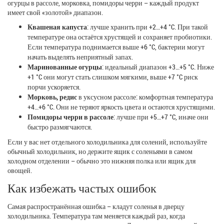
огурцы в рассоле, морковка, помидоры черри – каждый продукт
имеет свой «золотой» диапазон.
Квашеная капуста
: лучше хранить при +2…+4 °C. При такой
температуре она остаётся хрустящей и сохраняет пробиотики.
Если температура поднимается выше +6 °C, бактерии могут
начать выделять неприятный запах.
Маринованные огурцы
: идеальный диапазон +3…+5 °C. Ниже
+1 °C они могут стать слишком мягкими, выше +7 °C риск
порчи ускоряется.
Морковь, редис
в уксусном рассоле: комфортная температура
+4…+6 °C. Они не теряют яркость цвета и остаются хрустящими.
Помидоры черри в рассоле
: лучше при +5…+7 °C, иначе они
быстро размягчаются.
Если у вас нет отдельного холодильника для солений, используйте
обычный холодильник, но держите ящик с соленьями в самом
холодном отделении – обычно это нижняя полка или ящик для
овощей.
Как избежать частых ошибок
Самая распространённая ошибка – кладут соленья в дверцу
холодильника. Температура там меняется каждый раз, когда