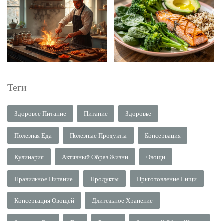
Теги
Здоровое Питание
Питание
Здоровье
Полезная Еда
Полезные Продукты
Консервация
Кулинария
Активный Образ Жизни
Овощи
Правильное Питание
Продукты
Приготовление Пищи
Консервация Овощей
Длительное Хранение