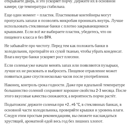
открываете дверь, и это ускоряет порчу. Держите их в основной
камере, где температура стабильна.
Еще один момент – пластик. Пластиковые контейнеры могут
пропускать запахи и позволять микробам проникать внутрь. Лучше
использовать стеклянные банки с плотно закрывающимися
крышками. Если всё же выбираете пластик, убедитесь, что он
пищевого класса и без BPA.
Не забывайте про чистоту. Перед тем как положить банки в
холодильник, протирайте их сухой тканью, чтобы убрать конденсат.
Влага внутри банки ускоряет рост плесени.
Если соленья уже начали менять запах или появляются пузырьки,
лучше их не рисковать и выбросить. Пищевое отравление может
появиться даже спустя несколько часов после употребления.
Наконец, контроль срока годности. Даже при идеальной температуре
большинство солений сохраняют хорошие свойства 2‑3 месяца. После
этого вкусовые качества снижаются, а вероятность порчи растёт.
Подытожим: держите соленья при +2…+6 °C, в стеклянных банках, в
основной части холодильника, проверяйте крышки и уровень влаги.
Следуя этим простым рекомендациям, вы сможете наслаждаться
хрустящей, ароматной едой весь год без лишних хлопот.