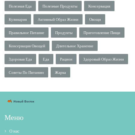
Полезная Еда
Полезные Продукты
Консервация
Кулинария
Активный Образ Жизни
Овощи
Правильное Питание
Продукты
Приготовление Пищи
Консервация Овощей
Длительное Хранение
Здоровая Еда
Еда
Рацион
Здоровый Образ Жизни
Советы По Питанию
Жарка
Меню
О нас