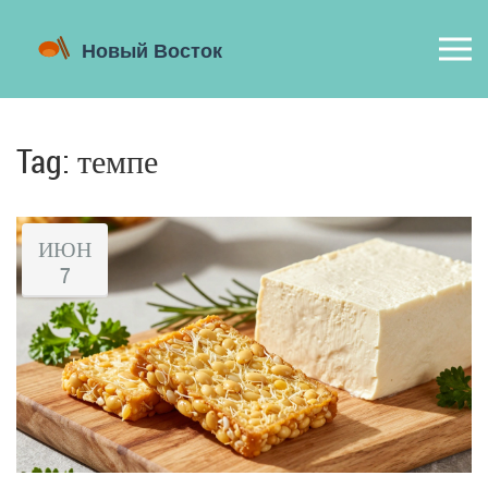
Tag: темпе
ИЮН
7