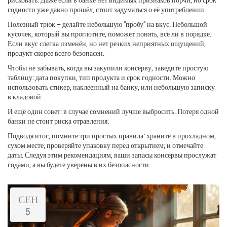
годности уже давно прошёл, стоит задуматься о её употреблении.
Полезный трюк – делайте небольшую “пробу” на вкус. Небольшой
кусочек, который вы проглотите, поможет понять, всё ли в порядке.
Если вкус слегка изменён, но нет резких неприятных ощущений,
продукт скорее всего безопасен.
Чтобы не забывать, когда вы закупили консерву, заведите простую
таблицу: дата покупки, тип продукта и срок годности. Можно
использовать стикер, наклеенный на банку, или небольшую записку
в кладовой.
И ещё один совет: в случае сомнений лучше выбросить. Потеря одной
банки не стоит риска отравления.
Подводя итог, помните три простых правила: храните в прохладном,
сухом месте; проверяйте упаковку перед открытием; и отмечайте
даты. Следуя этим рекомендациям, ваши запасы консервы прослужат
годами, а вы будете уверены в их безопасности.
СЕН
5