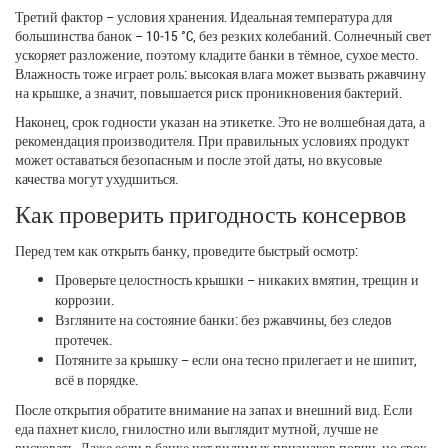
Третий фактор – условия хранения. Идеальная температура для
большинства банок – 10‑15 °C, без резких колебаний. Солнечный свет
ускоряет разложение, поэтому кладите банки в тёмное, сухое место.
Влажность тоже играет роль: высокая влага может вызвать ржавчину
на крышке, а значит, повышается риск проникновения бактерий.
Наконец, срок годности указан на этикетке. Это не волшебная дата, а
рекомендация производителя. При правильных условиях продукт
может оставаться безопасным и после этой даты, но вкусовые
качества могут ухудшиться.
Как проверить пригодность консервов
Перед тем как открыть банку, проведите быстрый осмотр:
Проверьте целостность крышки – никаких вмятин, трещин и
коррозии.
Взгляните на состояние банки: без ржавчины, без следов
протечек.
Потяните за крышку – если она тесно прилегает и не шипит,
всё в порядке.
После открытия обратите внимание на запах и внешний вид. Если
еда пахнет кисло, гнилостно или выглядит мутной, лучше не
рисковать. Даже если в банке нет видимых признаков порчи, но срок