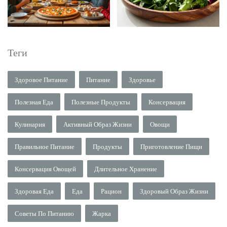
Теги
Здоровое Питание
Питание
Здоровье
Полезная Еда
Полезные Продукты
Консервация
Кулинария
Активный Образ Жизни
Овощи
Правильное Питание
Продукты
Приготовление Пищи
Консервация Овощей
Длительное Хранение
Здоровая Еда
Еда
Рацион
Здоровый Образ Жизни
Советы По Питанию
Жарка