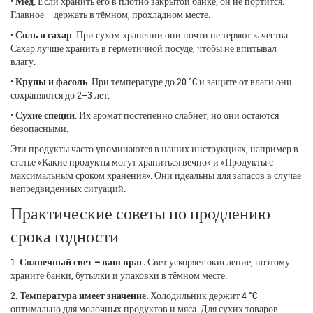
•
Мёд
. Если хранить его в плотно закрытой банке, он не портится.
Главное – держать в тёмном, прохладном месте.
•
Соль и сахар
. При сухом хранении они почти не теряют качества.
Сахар лучше хранить в герметичной посуде, чтобы не впитывал
влагу.
•
Крупы и фасоль
. При температуре до 20 °C и защите от влаги они
сохраняются до 2–3 лет.
•
Сухие специи
. Их аромат постепенно слабнет, но они остаются
безопасными.
Эти продукты часто упоминаются в наших инструкциях, например в
статье «Какие продукты могут храниться вечно» и «Продукты с
максимальным сроком хранения». Они идеальны для запасов в случае
непредвиденных ситуаций.
Практические советы по продлению
срока годности
1.
Солнечный свет – ваш враг.
Свет ускоряет окисление, поэтому
храните банки, бутылки и упаковки в тёмном месте.
2.
Температура имеет значение.
Холодильник держит 4 °C –
оптимально для молочных продуктов и мяса. Для сухих товаров