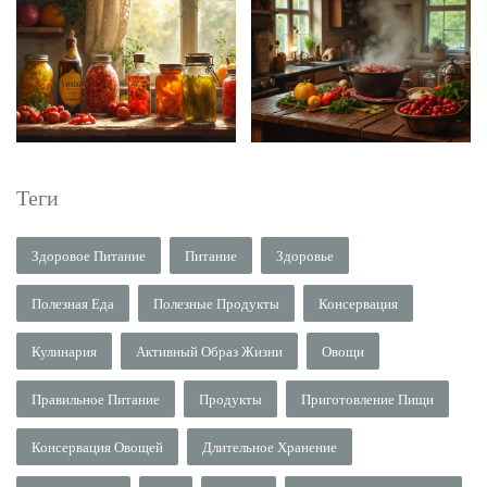
Теги
Здоровое Питание
Питание
Здоровье
Полезная Еда
Полезные Продукты
Консервация
Кулинария
Активный Образ Жизни
Овощи
Правильное Питание
Продукты
Приготовление Пищи
Консервация Овощей
Длительное Хранение