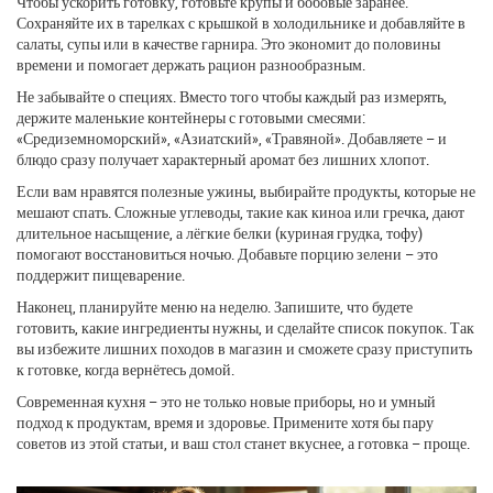
Чтобы ускорить готовку, готовьте крупы и бобовые заранее.
Сохраняйте их в тарелках с крышкой в холодильнике и добавляйте в
салаты, супы или в качестве гарнира. Это экономит до половины
времени и помогает держать рацион разнообразным.
Не забывайте о специях. Вместо того чтобы каждый раз измерять,
держите маленькие контейнеры с готовыми смесями:
«Средиземноморский», «Азиатский», «Травяной». Добавляете – и
блюдо сразу получает характерный аромат без лишних хлопот.
Если вам нравятся полезные ужины, выбирайте продукты, которые не
мешают спать. Сложные углеводы, такие как киноа или гречка, дают
длительное насыщение, а лёгкие белки (куриная грудка, тофу)
помогают восстановиться ночью. Добавьте порцию зелени – это
поддержит пищеварение.
Наконец, планируйте меню на неделю. Запишите, что будете
готовить, какие ингредиенты нужны, и сделайте список покупок. Так
вы избежите лишних походов в магазин и сможете сразу приступить
к готовке, когда вернётесь домой.
Современная кухня – это не только новые приборы, но и умный
подход к продуктам, время и здоровье. Примените хотя бы пару
советов из этой статьи, и ваш стол станет вкуснее, а готовка – проще.