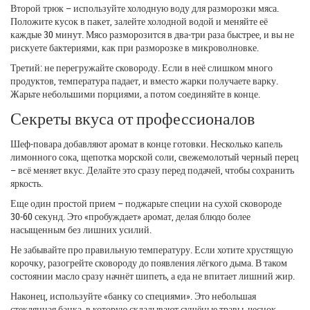
Второй трюк – используйте холодную воду для разморозки мяса.
Положите кусок в пакет, залейте холодной водой и меняйте её
каждые 30 минут. Мясо разморозится в два‑три раза быстрее, и вы не
рискуете бактериями, как при разморозке в микроволновке.
Третий: не перегружайте сковороду. Если в неё слишком много
продуктов, температура падает, и вместо жарки получаете варку.
Жарьте небольшими порциями, а потом соединяйте в конце.
Секреты вкуса от профессионалов
Шеф‑повара добавляют аромат в конце готовки. Несколько капель
лимонного сока, щепотка морской соли, свежемолотый черный перец
– всё меняет вкус. Делайте это сразу перед подачей, чтобы сохранить
яркость.
Еще один простой прием – поджарьте специи на сухой сковороде
30‑60 секунд. Это «пробуждает» аромат, делая блюдо более
насыщенным без лишних усилий.
Не забывайте про правильную температуру. Если хотите хрустящую
корочку, разогрейте сковороду до появления лёгкого дыма. В таком
состоянии масло сразу начнёт шипеть, а еда не впитает лишний жир.
Наконец, используйте «банку со специями». Это небольшая
стеклянная банка, в которую складывают сушёные травы, чеснок,