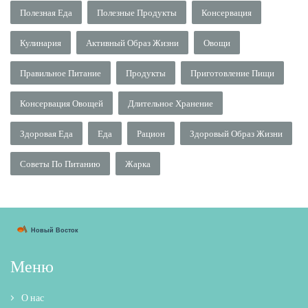
Полезная Еда
Полезные Продукты
Консервация
Кулинария
Активный Образ Жизни
Овощи
Правильное Питание
Продукты
Приготовление Пищи
Консервация Овощей
Длительное Хранение
Здоровая Еда
Еда
Рацион
Здоровый Образ Жизни
Советы По Питанию
Жарка
Меню
О нас