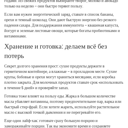
годами. Из свежих продуктов выбирайте творог, молоко и авокадо
только на неделю – они быстро теряют пользу.
Если вам нужен энергетический заряд, ставьте в список бананы,
орехи и темный шоколад. Они дают быструю энергию без резкого
падения сахара. Для поддержания иммунитета – квашеная капуста,
йогурт и зеленые листовые овощи, которые богаты пробиотиками и
витаминами.
Хранение и готовка: делаем всё без
потерь
Секрет долгого хранения прост: сухие продукты держите в
герметичном контейнере, а влажные – в прохладном месте. Сухие
крупы, бобовые и орехи могут храниться месяцами, если коробка
плотно закрыта. Для молочных продуктов ставьте срок «использовать
в течение 5 дней» и проверяйте запах.
Готовка тоже влияет на пользу еды. Жарка в большом количестве
масла убавляет витамины, поэтому предпочтительнее пар, варка или
быстрый стир‑фрай. Если хотите жарить, используйте растительное
масло с высокой точкой дымления и не перегревайте его.
Еще один лайф‑хак: готовьте сразу большую порцию и
замораживайте порции. Так вы экономите время и сохраняете