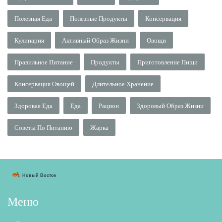
Полезная Еда
Полезные Продукты
Консервация
Кулинария
Активный Образ Жизни
Овощи
Правильное Питание
Продукты
Приготовление Пищи
Консервация Овощей
Длительное Хранение
Здоровая Еда
Еда
Рацион
Здоровый Образ Жизни
Советы По Питанию
Жарка
Меню