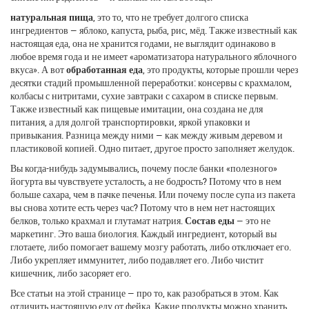
натуральная пища
,
это то, что не требует долгого списка
ингредиентов — яблоко, капуста, рыба, рис, мёд
. Также известный как
настоящая еда
, она не хранится годами, не выглядит одинаково в
любое время года и не имеет «ароматизатора натурального яблочного
вкуса»
. А вот
обработанная еда
,
это продукты, которые прошли через
десятки стадий промышленной переработки: консервы с крахмалом,
колбасы с нитритами, сухие завтраки с сахаром в списке первым
.
Также известный как
пищевые имитации
, она создана не для
питания, а для долгой транспортировки, яркой упаковки и
привыкания
. Разница между ними — как между живым деревом и
пластиковой копией. Одно питает, другое просто заполняет желудок.
Вы когда-нибудь задумывались, почему после банки «полезного»
йогурта вы чувствуете усталость, а не бодрость? Потому что в нем
больше сахара, чем в пачке печенья. Или почему после супа из пакета
вы снова хотите есть через час? Потому что в нем нет настоящих
белков, только крахмал и глутамат натрия.
Состав еды
— это не
маркетинг. Это ваша биология. Каждый ингредиент, который вы
глотаете, либо помогает вашему мозгу работать, либо отключает его.
Либо укрепляет иммунитет, либо подавляет его. Либо чистит
кишечник, либо засоряет его.
Все статьи на этой странице — про то, как разобраться в этом. Как
отличить настоящую еду от фейка. Какие продукты можно хранить