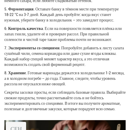
немного сахара, если любите сладковатый оттенок.
5.
Ферментация
. Оставьте банку в тёмном месте при температуре
18‑22 °C на 3‑7 дней. Каждый день пробуйте: когда вкус станет
нужным, уберите банку в холодильник – это замедлит процесс.
6.
Контроль качества
. Если на поверхности появляется плёнка или
запах гнили, удалите её и проверьте рассол. При правильной
солености и чистой таре такие проблемы почти не возникают.
7.
Эксперименты со специями
. Попробуйте добавить к листу салата
сушёный чили, семена кориандра или даже сухие ягоды клюквы.
Каждый набор специй меняет характер вкуса, а это отличная
возможность создать свой фирменный рецепт.
8.
Хранение
. Готовые маринады держатся в холодильнике 1‑2 месяца,
а в холодном погребе – до года. Главное, следите, чтобы уровень
рассола не опускался ниже овощей.
Секреты засолки просты, если соблюдать базовые правила. Выбирайте
свежие продукты, точно рассчитывайте соль и не бойтесь
экспериментировать со специями. В итоге вы получите ароматные,
полезные и долговечные закуски, которые порадуют всю семью.
СЕН