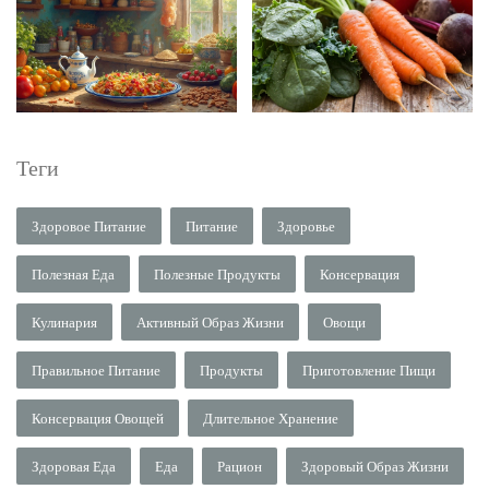
Теги
Здоровое Питание
Питание
Здоровье
Полезная Еда
Полезные Продукты
Консервация
Кулинария
Активный Образ Жизни
Овощи
Правильное Питание
Продукты
Приготовление Пищи
Консервация Овощей
Длительное Хранение
Здоровая Еда
Еда
Рацион
Здоровый Образ Жизни