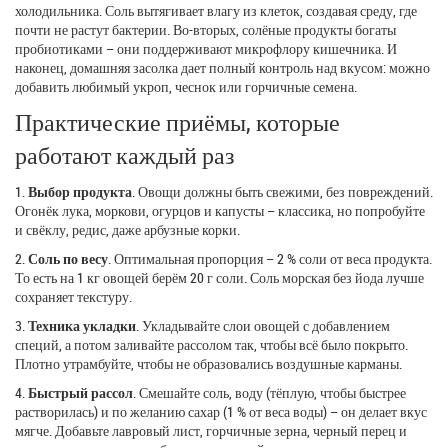
холодильника. Соль вытягивает влагу из клеток, создавая среду, где
почти не растут бактерии. Во-вторых, солёные продукты богаты
пробиотиками – они поддерживают микрофлору кишечника. И
наконец, домашняя засолка дает полный контроль над вкусом: можно
добавить любимый укроп, чеснок или горчичные семена.
Практические приёмы, которые
работают каждый раз
1.
Выбор продукта
. Овощи должны быть свежими, без повреждений.
Огонёк лука, моркови, огурцов и капусты – классика, но попробуйте
и свёклу, редис, даже арбузные корки.
2.
Соль по весу
. Оптимальная пропорция – 2 % соли от веса продукта.
То есть на 1 кг овощей берём 20 г соли. Соль морская без йода лучше
сохраняет текстуру.
3.
Техника укладки
. Укладывайте слои овощей с добавлением
специй, а потом заливайте рассолом так, чтобы всё было покрыто.
Плотно утрамбуйте, чтобы не образовались воздушные карманы.
4.
Быстрый рассол
. Смешайте соль, воду (тёплую, чтобы быстрее
растворилась) и по желанию сахар (1 % от веса воды) – он делает вкус
мягче. Добавьте лавровый лист, горчичные зерна, черный перец и