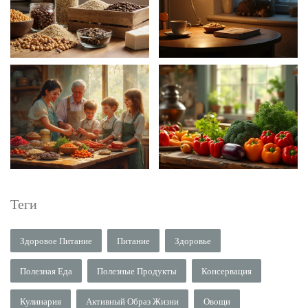
Теги
Здоровое Питание
Питание
Здоровье
Полезная Еда
Полезные Продукты
Консервация
Кулинария
Активный Образ Жизни
Овощи