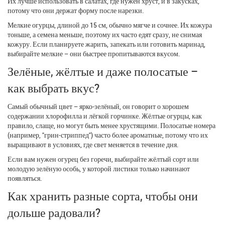
Их лучше использовать в салатах, где нужен хруст, и в закусках,
потому что они держат форму после нарезки.
Мелкие огурцы, длиной до 15 см, обычно мягче и сочнее. Их кожура
тоньше, а семена меньше, поэтому их часто едят сразу, не снимая
кожуру. Если планируете жарить, запекать или готовить маринад,
выбирайте мелкие – они быстрее пропитываются вкусом.
Зелёные, жёлтые и даже полосатые –
как выбрать вкус?
Самый обычный цвет – ярко‑зелёный, он говорит о хорошем
содержании хлорофилла и лёгкой горчинке. Жёлтые огурцы, как
правило, слаще, но могут быть менее хрустящими. Полосатые номера
(например, "грин‑стриппед") часто более ароматные, потому что их
выращивают в условиях, где свет меняется в течение дня.
Если вам нужен огурец без горечи, выбирайте жёлтый сорт или
молодую зелёную особь, у которой листики только начинают
появляться.
Как хранить разные сорта, чтобы они
дольше радовали?