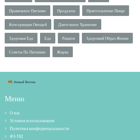
Правильное Питание
Продукты
Приготовление Пищи
Консервация Овощей
Длительное Хранение
Здоровая Еда
Еда
Рацион
Здоровый Образ Жизни
Советы По Питанию
Жарка
Меню
О нас
Условия использования
Политика конфиденциальности
ФЗ-152