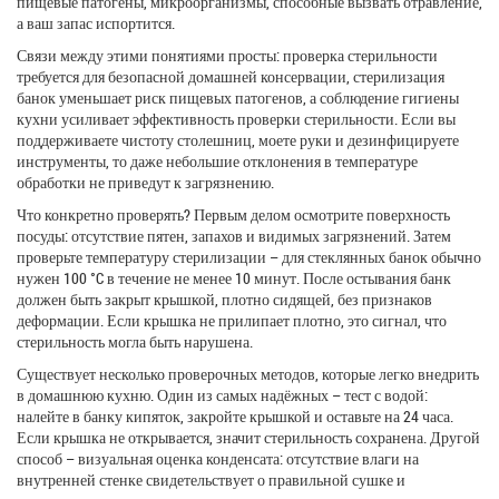
пищевые патогены
,
микроорганизмы, способные вызвать отравление
,
а ваш запас испортится.
Связи между этими понятиями просты: проверка стерильности
требуется для безопасной домашней консервации, стерилизация
банок уменьшает риск пищевых патогенов, а соблюдение гигиены
кухни усиливает эффективность проверки стерильности. Если вы
поддерживаете чистоту столешниц, моете руки и дезинфицируете
инструменты, то даже небольшие отклонения в температуре
обработки не приведут к загрязнению.
Что конкретно проверять? Первым делом осмотрите поверхность
посуды: отсутствие пятен, запахов и видимых загрязнений. Затем
проверьте температуру стерилизации – для стеклянных банок обычно
нужен 100 °C в течение не менее 10 минут. После остывания банк
должен быть закрыт крышкой, плотно сидящей, без признаков
деформации. Если крышка не прилипает плотно, это сигнал, что
стерильность могла быть нарушена.
Существует несколько проверочных методов, которые легко внедрить
в домашнюю кухню. Один из самых надёжных – тест с водой:
налейте в банку кипяток, закройте крышкой и оставьте на 24 часа.
Если крышка не открывается, значит стерильность сохранена. Другой
способ – визуальная оценка конденсата: отсутствие влаги на
внутренней стенке свидетельствует о правильной сушке и