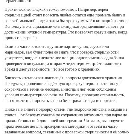
герметичности.
Практические лайфхаки тоже помогают. Например, перед
стерилизацией стоит погасить любые остатки еды, промыть банку в
горячей мыльной воде, а затем быстро окунуть её в кипящий раствор.
Используйте специальные ленты‑индикаторы, меняющие цвет при
достижении нужной температуры. Это позволяет сразу видеть, когда
процесс завершён.
Если вы часто готовите крупные партии супов, соусов или
маринадов, вам будет полезно знать, что проверка стерильности
ускоряется, когда вы делаете две порции одновременно: одна банка
проверяется визуально, а вторая – через термометр. Это экономит
время и даёт уверенность, что все готово к хранению.
Близость к теме охватывает ещё и вопросы длительного хранения.
Продукты, прошедшие надёжную проверку стерильности, могут
сохраняться в течение месяцев, а иногда и лет, если соблюдены
условия температурного режима. Поэтому, проверив стерильность,
вы сможете планировать запасы без страха, что еда испортится.
Ниже вы найдёте подборку статей, где подробно описаны каждый из
этапов – от базовых советов по сохранению витаминов при варке до
правил безопасной домашней консервации. Читая их, вы получите
практические детали, проверенные методики и ответы на часто
задаваемые вопросы, связанные с проверкой стерильности и её ролью