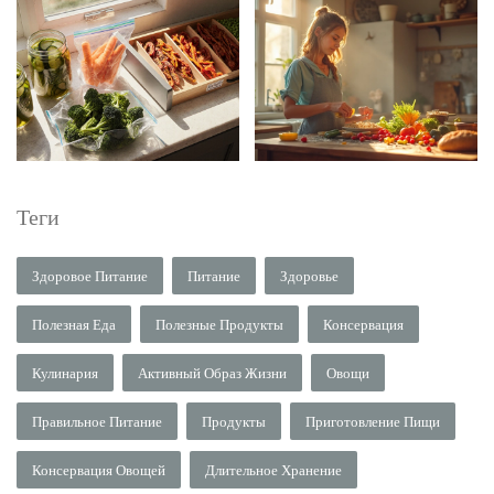
Теги
Здоровое Питание
Питание
Здоровье
Полезная Еда
Полезные Продукты
Консервация
Кулинария
Активный Образ Жизни
Овощи
Правильное Питание
Продукты
Приготовление Пищи
Консервация Овощей
Длительное Хранение