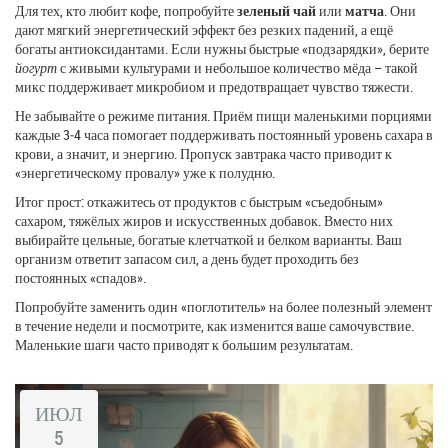
Для тех, кто любит кофе, попробуйте
зеленый чай
или
матча
. Они
дают мягкий энергетический эффект без резких падений, а ещё
богаты антиоксидантами. Если нужны быстрые «подзарядки», берите
йогурт
с живыми культурами и небольшое количество мёда – такой
микс поддерживает микробиом и предотвращает чувство тяжести.
Не забывайте о режиме питания. Приём пищи маленькими порциями
каждые 3‑4 часа помогает поддерживать постоянный уровень сахара в
крови, а значит, и энергию. Пропуск завтрака часто приводит к
«энергетическому провалу» уже к полудню.
Итог прост: откажитесь от продуктов с быстрым «съедобным»
сахаром, тяжёлых жиров и искусственных добавок. Вместо них
выбирайте цельные, богатые клетчаткой и белком варианты. Ваш
организм ответит запасом сил, а день будет проходить без
постоянных «спадов».
Попробуйте заменить один «поглотитель» на более полезный элемент
в течение недели и посмотрите, как изменится ваше самочувствие.
Маленькие шаги часто приводят к большим результатам.
ИЮЛ
5