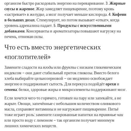
организм быстро расходовать энергию на переваривание. 3.
Жирные
соусы и жареное
. Жир замедляет пищеварение, поэтому кровь
«застревает» в желудке, а мозг получает меньше кислорода. 4.
Кофеин
в больших дозах
. Стимулирует, но потом вызывает «откат», когда
уровень адреналина падает. 5.
Продукты с искусственными
добавками
. Консерванты и ароматизаторы повышают нагрузку на
печень, отнимая силы.
Что есть вместо энергетических
«поглотителей»
Замените сладости на
ягоды
или
фрукты
с низким гликемическим
индексом – они дают стабильный приток глюкозы. Вместо белого
хлеба выбирайте цельнозерновой – он медленно освобождает
энергию и поддерживает сытость. Для перекуса подойдёт
орехи
и
семена
: белки, здоровые жиры и микроэлементы поддерживают мозг.
Если хочется чего‑то горячего, готовьте на пару или запекайте, а не
жарьте. Овощи, запечённые с небольшим количеством оливкового
масла, сохраняют витамины и не нагружают пищеварение. Питьё
тоже играет роль: замените газированные напитки на
травяные чаи
или просто воду с лимоном – так организм получает минимум
лишних химических веществ.