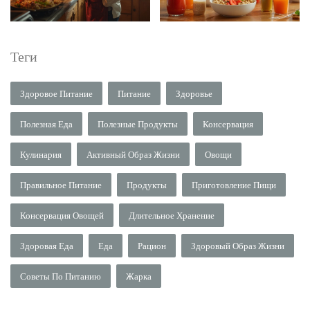
Теги
Здоровое Питание
Питание
Здоровье
Полезная Еда
Полезные Продукты
Консервация
Кулинария
Активный Образ Жизни
Овощи
Правильное Питание
Продукты
Приготовление Пищи
Консервация Овощей
Длительное Хранение
Здоровая Еда
Еда
Рацион
Здоровый Образ Жизни
Советы По Питанию
Жарка