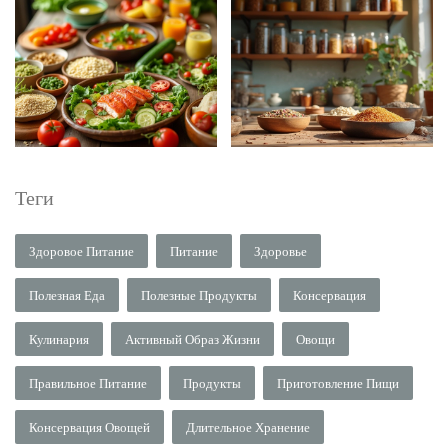
Теги
Здоровое Питание
Питание
Здоровье
Полезная Еда
Полезные Продукты
Консервация
Кулинария
Активный Образ Жизни
Овощи
Правильное Питание
Продукты
Приготовление Пищи
Консервация Овощей
Длительное Хранение