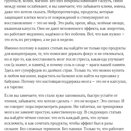
группы B, холин, магний. Без них нейроны начинают гаснуть, связи
между ними ослабевают, и вы замечаете, что забываете ключи, имена,
даже что хотели сказать.
Нейропротекторы
,
продукты, которые
защищают клетки мозга от повреждений и стимулируют их
восстановление
— это не миф. Это рыба, орехи, яйца, зелёные овощи,
квашеная капуста. Они не дают мгновенного эффекта, как энергетик,
но работают медленно, надёжно и без побочек. Всё, что вам нужно —
это есть их регулярно, а не раз в неделю.
Именно поэтому в наших статьях вы найдёте не только про
продукты
для концентрации
,
те, что помогают держать фокус и не отвлекаться
,
но и про то, как восстановить мозг после стресса, какая еда улучшает
сон (а значит, и память), и почему соль и сахар — враги вашей памяти.
Здесь нет суперфудов из далёких стран. Только то, что можно купить
в любом магазине, вырастить на балконе или найти на прилавке у
бабушки. Потому что настоящая поддержка мозга — это не в капсулах,
а в тарелке.
Если вы замечаете, что стали хуже запоминать, быстро устаёте от
чтения, забываете, что хотели сделать — это не возраст. Это сигнал. И
он говорит: пора пересмотреть рацион. Ни таблетки, ни тренировки
мозга не заменят простую, качественную еду. В следующих статьях
вы найдёте чёткие списки: что есть каждый день, что лучше
исключить, и как сочетать продукты, чтобы эффект был в разы
сильнее. Без сложных терминов. Без паники. Только то, что работает.