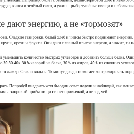
грудка, киноа и зелёный салат, а ужин – рыба, тушёные овощи и небольша
 дают энергию, а не «тормозят»
рови. Сладкие газировки, белый хлеб и чипсы быстро поднимают энергию, 
крупы, орехи и фрукты. Они дают плавный приток энергии, а значит, ты н
уй уменьшить количество быстрых углеводов и добавить больше белка. Оди
30‑30‑40»: 30 % калорий из белка, 30 % из жиров, 40 % из сложных углево
осто жажда. Стакан воды за 15 минут до еды помогает контролировать пор
рать. Попробуй внедрить хотя бы один совет недели и наблюдай, как меняе
ам, а здоровый приём пищи станет привычкой, а не задачей.