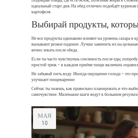
идеальный старт дня. На обед отлично подойдёт куриная 
картофеля.
Выбирай продукты, которые
Не все продукты одинаково влияют на уровень сахара в к
вызывают резкое падение. Лучше заменить их на цельные 
вечно зевать после обеда.
Если ты часто чувствуешь сонливость после еды, попроб
простой трюк – в каждом приёме пищи включать «правило 
Не забывай пить воду. Иногда ощущение голода – это пр
улучшает пищеварение.
Сейчас ты знаешь, как правильно планировать и что выби
самочувствие. Маленькие шаги ведут к большим результат
МАЯ
10