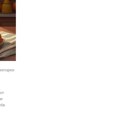
ентарии
жет
ые
ебя