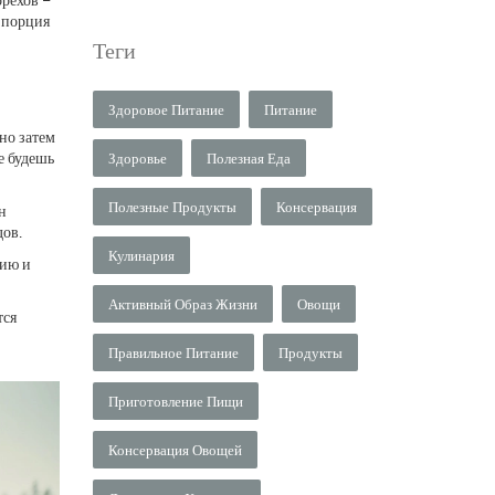
я порция
Теги
Здоровое Питание
Питание
но затем
е будешь
Здоровье
Полезная Еда
Полезные Продукты
Консервация
н
дов.
Кулинария
цию и
Активный Образ Жизни
Овощи
тся
Правильное Питание
Продукты
Приготовление Пищи
Консервация Овощей