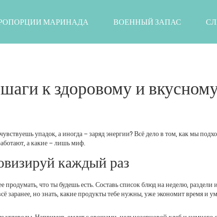
РОПОРЦИИ МАРИНАДА
ВОЕННЫЙ ЗАПАС
СЛ
шаги к здоровому и вкусном
чувствуешь упадок, а иногда – заряд энергии? Всё дело в том, как мы подх
аботают, а какие – лишь миф.
овизируй каждый раз
 продумать, что ты будешь есть. Составь список блюд на неделю, раздели 
 всё заранее, но знать, какие продукты тебе нужны, уже экономит время и 
ые углеводы. Например, омлет с овощами, цельнозерновой хлеб и немного 