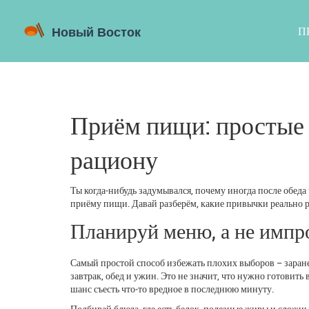
П
Приём пищи: простые 
рациону
Ты когда‑нибудь задумывался, почему иногда после обеда 
приёму пищи. Давай разберём, какие привычки реально р
Планируй меню, а не импр
Самый простой способ избежать плохих выборов – заранее
завтрак, обед и ужин. Это не значит, что нужно готовить
шанс съесть что‑то вредное в последнюю минуту.
Подбирай блюда, где есть белок, полезные жиры и сложн