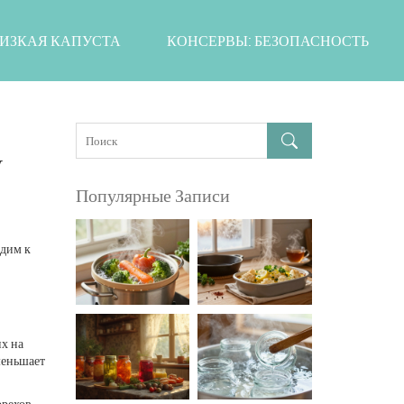
ИЗКАЯ КАПУСТА
КОНСЕРВЫ: БЕЗОПАСНОСТЬ
у
Популярные Записи
одим к
их на
уменьшает
орехов –