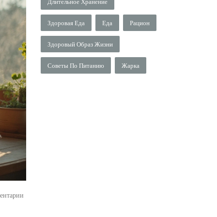
Длительное Хранение
Здоровая Еда
Еда
Рацион
Здоровый Образ Жизни
Советы По Питанию
Жарка
ентарии