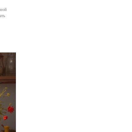
нной
ать