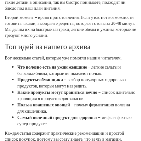
такие детали в описании, так вы быстро понимаете, подходит ли
блюдо под ваш план питания.
Второй момент – время приготовления. Если у вас нет возможности
готовить часами, выбирайте рецепты, которые готовы за 30‑40 минут.
Мы делим их на быстрые завтраки, лёгкие обеды и ужины, которые не
требуют много усилий.
Топ идей из нашего архива
Вот несколько статей, которые уже помогли нашим читателям:
Что полезно есть на ужин женщине
– лёгкие салаты и
белковые блюда, которые не тяжелеют ночью.
Продукты‑обманщики
– разбор популярных «здоровых»
продуктов, которые могут навредить.
Какие продукты могут храниться вечно
– список длительно
хранящихся продуктов для запасов.
Польза квашеных овощей
– почему ферментация полезна
для кишечника.
Самый полезный продукт для здоровья
– мифы и факты о
супер‑продукте.
Каждая статья содержит практические рекомендации и простой
список покупок, поэтому вы сразу знаете, что взять в магазин.