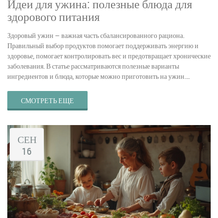
Идеи для ужина: полезные блюда для
здорового питания
Здоровый ужин — важная часть сбалансированного рациона.
Правильный выбор продуктов помогает поддерживать энергию и
здоровье, помогает контролировать вес и предотвращает хронические
заболевания. В статье рассматриваются полезные варианты
ингредиентов и блюда, которые можно приготовить на ужин.
Приводятся полезные советы по сочетанию вкусов и питательных
веществ, а также факты о влиянии продуктов на организм. Статья
СМОТРЕТЬ ЕЩЕ
станет отличным подспорьем для тех, кто хочет питаться вкусно и
полезно.
СЕН
16