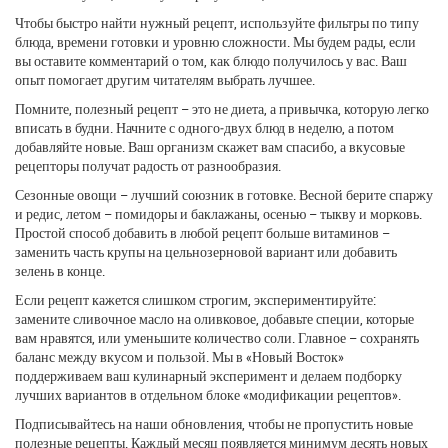
Чтобы быстро найти нужный рецепт, используйте фильтры по типу
блюда, времени готовки и уровню сложности. Мы будем рады, если
вы оставите комментарий о том, как блюдо получилось у вас. Ваш
опыт помогает другим читателям выбрать лучшее.
Помните, полезный рецепт – это не диета, а привычка, которую легко
вписать в будни. Начните с одного‑двух блюд в неделю, а потом
добавляйте новые. Ваш организм скажет вам спасибо, а вкусовые
рецепторы получат радость от разнообразия.
Сезонные овощи – лучший союзник в готовке. Весной берите спаржу
и редис, летом – помидоры и баклажаны, осенью – тыкву и морковь.
Простой способ добавить в любой рецепт больше витаминов –
заменить часть крупы на цельнозерновой вариант или добавить
зелень в конце.
Если рецепт кажется слишком строгим, экспериментируйте:
замените сливочное масло на оливковое, добавьте специи, которые
вам нравятся, или уменьшите количество соли. Главное – сохранять
баланс между вкусом и пользой. Мы в «Новый Восток»
поддерживаем ваш кулинарный эксперимент и делаем подборку
лучших вариантов в отдельном блоке «модификации рецептов».
Подписывайтесь на наши обновления, чтобы не пропустить новые
полезные рецепты. Каждый месяц появляется минимум десять новых