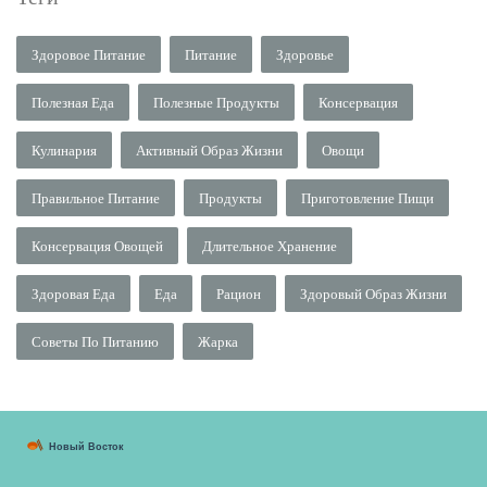
Здоровое Питание
Питание
Здоровье
Полезная Еда
Полезные Продукты
Консервация
Кулинария
Активный Образ Жизни
Овощи
Правильное Питание
Продукты
Приготовление Пищи
Консервация Овощей
Длительное Хранение
Здоровая Еда
Еда
Рацион
Здоровый Образ Жизни
Советы По Питанию
Жарка