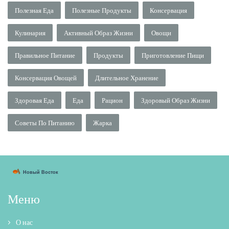
Полезная Еда
Полезные Продукты
Консервация
Кулинария
Активный Образ Жизни
Овощи
Правильное Питание
Продукты
Приготовление Пищи
Консервация Овощей
Длительное Хранение
Здоровая Еда
Еда
Рацион
Здоровый Образ Жизни
Советы По Питанию
Жарка
Меню
О нас