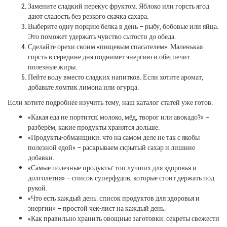
Замените сладкий перекус фруктом. Яблоко или горсть ягод
дают сладость без резкого скачка сахара.
Выберите одну порцию белка в день – рыбу, бобовые или яйца.
Это поможет удержать чувство сытости до обеда.
Сделайте орехи своим «пищевым спасателем». Маленькая
горсть в середине дня поднимет энергию и обеспечит
полезные жиры.
Пейте воду вместо сладких напитков. Если хотите аромат,
добавьте ломтик лимона или огурца.
Если хотите подробнее изучить тему, наш каталог статей уже готов:
«Какая еда не портится: молоко, мёд, творог или авокадо?» –
разберём, какие продукты хранятся дольше.
«Продукты‑обманщики: что на самом деле не так с якобы
полезной едой» – раскрываем скрытый сахар и лишние
добавки.
«Самые полезные продукты: топ лучших для здоровья и
долголетия» – список суперфудов, которые стоит держать под
рукой.
«Что есть каждый день: список продуктов для здоровья и
энергии» – простой чек‑лист на каждый день.
«Как правильно хранить овощные заготовки: секреты свежести