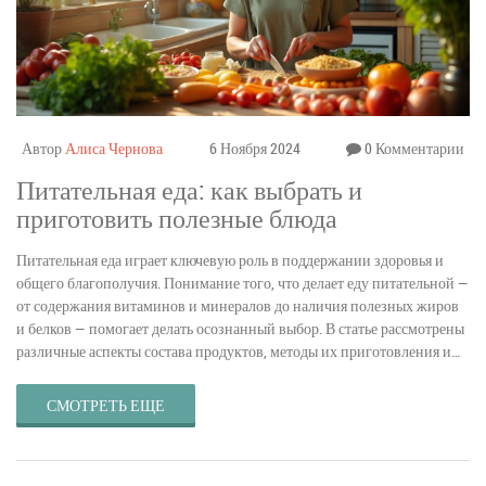
Автор
Алиса Чернова
6 Ноября 2024
0 Комментарии
Питательная еда: как выбрать и
приготовить полезные блюда
Питательная еда играет ключевую роль в поддержании здоровья и
общего благополучия. Понимание того, что делает еду питательной —
от содержания витаминов и минералов до наличия полезных жиров
и белков — помогает делать осознанный выбор. В статье рассмотрены
различные аспекты состава продуктов, методы их приготовления и
советы по составлению сбалансированного рациона. Узнайте, как
просто и вкусно поддерживать свое здоровье через правильное
СМОТРЕТЬ ЕЩЕ
питание.