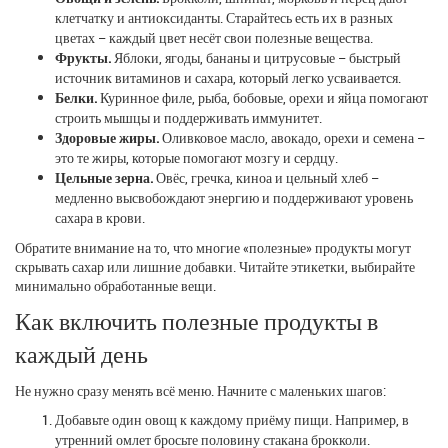
клетчатку и антиоксиданты. Старайтесь есть их в разных
цветах – каждый цвет несёт свои полезные вещества.
Фрукты.
Яблоки, ягоды, бананы и цитрусовые – быстрый
источник витаминов и сахара, который легко усваивается.
Белки.
Куринное филе, рыба, бобовые, орехи и яйца помогают
строить мышцы и поддерживать иммунитет.
Здоровые жиры.
Оливковое масло, авокадо, орехи и семена –
это те жиры, которые помогают мозгу и сердцу.
Цельные зерна.
Овёс, гречка, киноа и цельный хлеб –
медленно высвобождают энергию и поддерживают уровень
сахара в крови.
Обратите внимание на то, что многие «полезные» продукты могут
скрывать сахар или лишние добавки. Читайте этикетки, выбирайте
минимально обработанные вещи.
Как включить полезные продукты в
каждый день
Не нужно сразу менять всё меню. Начните с маленьких шагов:
Добавьте один овощ к каждому приёму пищи. Например, в
утренний омлет бросьте половину стакана брокколи.