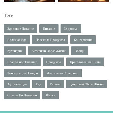
Теги
Здоровое Питание
Питание
Здоровье
Полезная Еда
Полезные Продукты
Консервация
Кулинария
Активный Образ Жизни
Овощи
Правильное Питание
Продукты
Приготовление Пищи
Консервация Овощей
Длительное Хранение
Здоровая Еда
Еда
Рацион
Здоровый Образ Жизни
Советы По Питанию
Жарка