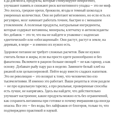
Еда для мозга
,
продукты, которые стимулируют нейрогенез,
улучшают память и снижают риск когнитивного упадка
— это не миф.
Это лосось, грецкие орехи, брокколи, ягоды и темный шоколад в
умеренных количествах. Они не работают мгновенно, но если есть их
регулярно, мозг начинает работать точнее, быстрее и с меньшим
утомлением. А
полезные продукты
,
натуральные ингредиенты,
которые содержат витамины, минералы, клетчатку и антиоксиданты
без добавок
— это те, что вы не найдете в упаковке с надписью
«диетический» или «обогащенный». Они растут, растут в земле, на
деревьях, в море — и именно их нужно есть.
Здоровое питание не требует сложных расчетов. Вам не нужно
считать белки и жиры, если вы просто едите разнообразно и без
фанатизма. Включите в рацион больше овощей — не как гарнир, а как
основу. Добавьте рыбу пару раз в неделю. Замените белый хлеб на
ржаной или цельнозерновой. Пейте воду вместо сладких напитков.
Это не революция — это возврат к тому, что человечество ело
тысячелетиями. И именно это работает. Ваши рецепты в этом разделе
— не про идеальную тарелку, а про реальные, проверенные способы
есть лучше, не напрягаясь. Здесь вы найдете, что действительно
улучшает настроение, какие продукты можно есть без ограничений,
как сохранить витамины при готовке и почему вчерашняя еда иногда
опасна. Все это — без воды, без лайфхаков от блогеров, только то, что
подтверждено практикой и наукой.