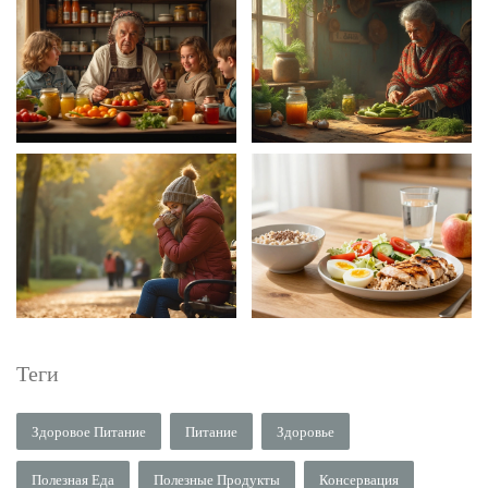
Теги
Здоровое Питание
Питание
Здоровье
Полезная Еда
Полезные Продукты
Консервация