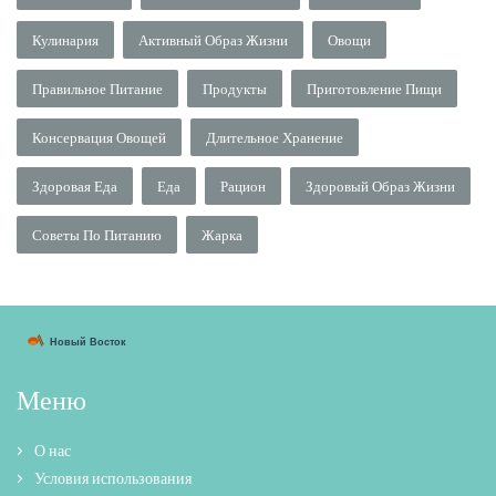
Кулинария
Активный Образ Жизни
Овощи
Правильное Питание
Продукты
Приготовление Пищи
Консервация Овощей
Длительное Хранение
Здоровая Еда
Еда
Рацион
Здоровый Образ Жизни
Советы По Питанию
Жарка
Меню
О нас
Условия использования