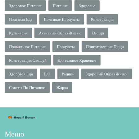
Здоровое Питание
Питание
Здоровье
Полезная Еда
Полезные Продукты
Консервация
Кулинария
Активный Образ Жизни
Овощи
Правильное Питание
Продукты
Приготовление Пищи
Консервация Овощей
Длительное Хранение
Здоровая Еда
Еда
Рацион
Здоровый Образ Жизни
Советы По Питанию
Жарка
Меню