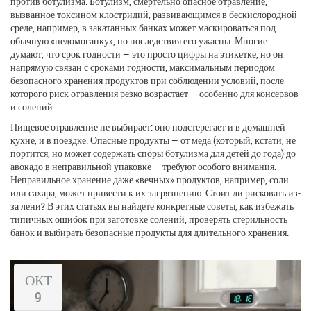
против ботулизма.
Ботулизм
,
смертельно опасное отравление,
вызванное токсином клостридий, развивающимся в бескислородной
среде, например, в закатанных банках
может маскироваться под
обычную «недомоганку», но последствия его ужасны. Многие
думают, что срок годности — это просто цифры на этикетке, но он
напрямую связан с
сроками годности
,
максимальным периодом
безопасного хранения продуктов при соблюдении условий, после
которого риск отравления резко возрастает
— особенно для консервов
и солений.
Пищевое отравление не выбирает: оно подстерегает и в домашней
кухне, и в поездке. Опасные продукты — от меда (который, кстати, не
портится, но может содержать споры ботулизма для детей до года) до
авокадо в неправильной упаковке — требуют особого внимания.
Неправильное хранение даже «вечных» продуктов, например, соли
или сахара, может привести к их загрязнению. Стоит ли рисковать из-
за лени? В этих статьях вы найдете конкретные советы, как избежать
типичных ошибок при заготовке солений, проверять стерильность
банок и выбирать безопасные продукты для длительного хранения.
ОКТ
9