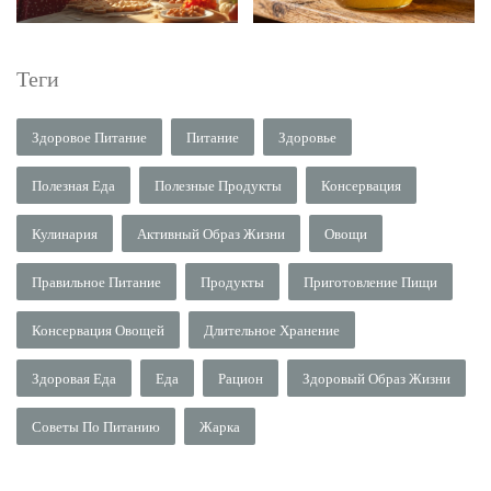
Теги
Здоровое Питание
Питание
Здоровье
Полезная Еда
Полезные Продукты
Консервация
Кулинария
Активный Образ Жизни
Овощи
Правильное Питание
Продукты
Приготовление Пищи
Консервация Овощей
Длительное Хранение
Здоровая Еда
Еда
Рацион
Здоровый Образ Жизни
Советы По Питанию
Жарка