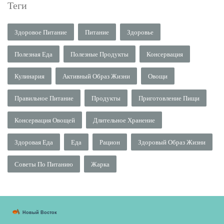
Теги
Здоровое Питание
Питание
Здоровье
Полезная Еда
Полезные Продукты
Консервация
Кулинария
Активный Образ Жизни
Овощи
Правильное Питание
Продукты
Приготовление Пищи
Консервация Овощей
Длительное Хранение
Здоровая Еда
Еда
Рацион
Здоровый Образ Жизни
Советы По Питанию
Жарка