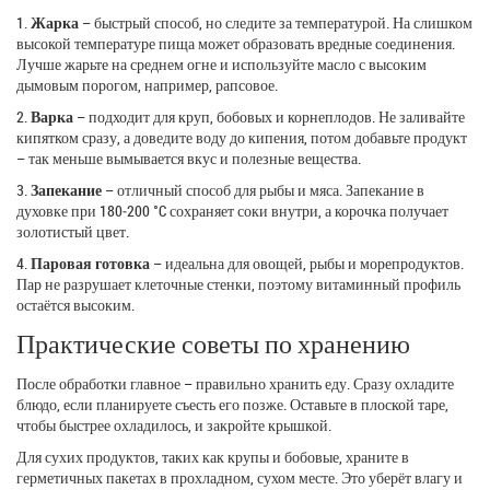
1.
Жарка
– быстрый способ, но следите за температурой. На слишком
высокой температуре пища может образовать вредные соединения.
Лучше жарьте на среднем огне и используйте масло с высоким
дымовым порогом, например, рапсовое.
2.
Варка
– подходит для круп, бобовых и корнеплодов. Не заливайте
кипятком сразу, а доведите воду до кипения, потом добавьте продукт
– так меньше вымывается вкус и полезные вещества.
3.
Запекание
– отличный способ для рыбы и мяса. Запекание в
духовке при 180‑200 °C сохраняет соки внутри, а корочка получает
золотистый цвет.
4.
Паровая готовка
– идеальна для овощей, рыбы и морепродуктов.
Пар не разрушает клеточные стенки, поэтому витаминный профиль
остаётся высоким.
Практические советы по хранению
После обработки главное – правильно хранить еду. Сразу охладите
блюдо, если планируете съесть его позже. Оставьте в плоской таре,
чтобы быстрее охладилось, и закройте крышкой.
Для сухих продуктов, таких как крупы и бобовые, храните в
герметичных пакетах в прохладном, сухом месте. Это уберёт влагу и