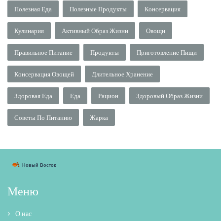
Полезная Еда
Полезные Продукты
Консервация
Кулинария
Активный Образ Жизни
Овощи
Правильное Питание
Продукты
Приготовление Пищи
Консервация Овощей
Длительное Хранение
Здоровая Еда
Еда
Рацион
Здоровый Образ Жизни
Советы По Питанию
Жарка
Меню
О нас