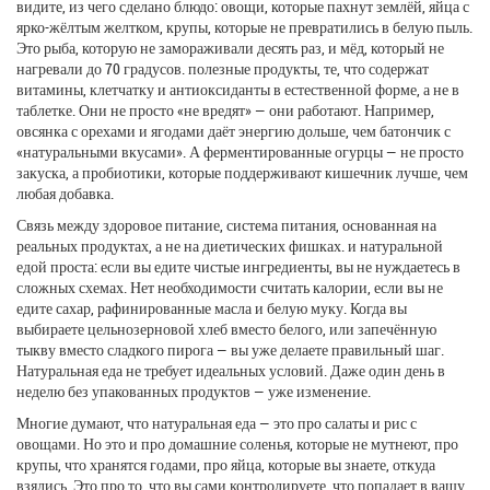
видите, из чего сделано блюдо: овощи, которые пахнут землёй, яйца с
ярко-жёлтым желтком, крупы, которые не превратились в белую пыль.
Это рыба, которую не замораживали десять раз, и мёд, который не
нагревали до 70 градусов.
полезные продукты
,
те, что содержат
витамины, клетчатку и антиоксиданты в естественной форме, а не в
таблетке
.
Они не просто «не вредят» — они работают. Например,
овсянка с орехами и ягодами даёт энергию дольше, чем батончик с
«натуральными вкусами». А ферментированные огурцы — не просто
закуска, а пробиотики, которые поддерживают кишечник лучше, чем
любая добавка.
Связь между
здоровое питание
,
система питания, основанная на
реальных продуктах, а не на диетических фишках
.
и натуральной
едой проста: если вы едите чистые ингредиенты, вы не нуждаетесь в
сложных схемах. Нет необходимости считать калории, если вы не
едите сахар, рафинированные масла и белую муку. Когда вы
выбираете цельнозерновой хлеб вместо белого, или запечённую
тыкву вместо сладкого пирога — вы уже делаете правильный шаг.
Натуральная еда не требует идеальных условий. Даже один день в
неделю без упакованных продуктов — уже изменение.
Многие думают, что натуральная еда — это про салаты и рис с
овощами. Но это и про домашние соленья, которые не мутнеют, про
крупы, что хранятся годами, про яйца, которые вы знаете, откуда
взялись. Это про то, что вы сами контролируете, что попадает в вашу