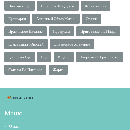
Полезная Еда
Полезные Продукты
Консервация
Кулинария
Активный Образ Жизни
Овощи
Правильное Питание
Продукты
Приготовление Пищи
Консервация Овощей
Длительное Хранение
Здоровая Еда
Еда
Рацион
Здоровый Образ Жизни
Советы По Питанию
Жарка
Меню
О нас