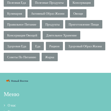
Полезная Еда
Полезные Продукты
Консервация
Кулинария
Активный Образ Жизни
Овощи
Правильное Питание
Продукты
Приготовление Пищи
Консервация Овощей
Длительное Хранение
Здоровая Еда
Еда
Рацион
Здоровый Образ Жизни
Советы По Питанию
Жарка
Меню
О нас