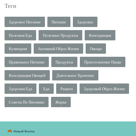
Теги
Здоровое Питание
Питание
Здоровье
Полезная Еда
Полезные Продукты
Консервация
Кулинария
Активный Образ Жизни
Овощи
Правильное Питание
Продукты
Приготовление Пищи
Консервация Овощей
Длительное Хранение
Здоровая Еда
Еда
Рацион
Здоровый Образ Жизни
Советы По Питанию
Жарка