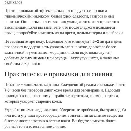
радикалов.
Противоположный эффект вызывают продукты с высоким
гликемическим индексом: белый хлеб, сладости, газированные
напитки. Они вызывают скачки инсулина, а это может привести к
высыпаниям. Если вы замечаете, что после сладкого появляется
прыщ, попробуйте заменить их на орехи, цельные зерна или яблоки.
Не забывайте про воду. Выделяют, что минимум 1,5–2 литра в день
позволяют поддерживать уровень влаги в коже, делают её более
эластичной и уменьшают морщинки. Если вкус воды скучен,
добавьте дольку лимона или огурца – вкус улучшится, а полезные
свойства сохранятся.
Практические привычки для сияния
Питание – лишь часть картины. Ежедневный режим сна также важен:
7‑8 часов без перебоев дают коже время для регенерации. Недосып
приводит к повышенному выработке кортизола, гормона стресса,
который ускоряет старение кожи.
Уделяйте внимание движению. Умеренные пробежки, быстрая ходьба
или йога улучшат кровообращение, а значит, питательные вещества
быстрее доставляются к клеткам кожи. Вы будете замечать более
ровный тон и естественное сияние.