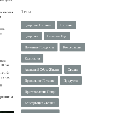
Теги
го железа
т
Здоровое Питание
Питание
ика
нь –
Здоровье
Полезная Еда
м
Полезные Продукты
Консервация
Кулинария
ышает
10 раз.
Активный Образ Жизни
Овощи
 начнёт
за час.
Правильное Питание
Продукты
ду
Приготовление Пищи
организм
Консервация Овощей