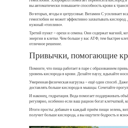
вы автоматически повышаете способность крови к транс
Во-вторых, ягоды и цитрусовые. Витамин С усиливает вса
гемоглобин не может эффективно захватывать кислород. Д
нужный «топливо».
Третий пункт – орехи и семена. Они содержат магний, к
энергии в клетке. Чем больше у вас АТФ, тем быстрее кл
отличное решение.
Привычки, помогающие кр
Помните, что пища работает в паре с образованием привы
уровень кислорода в крови. Делайте паузу, вдыхайте нос
Умеренная физическая нагрузка – ещё один способ. Даже 
доставлять больше кислорода в мышцы. Сочетайте прогул
И наконец, гидратация. Вода помогает поддерживать объё
регулярно, особенно если ваш рацион богат клетчаткой, 
Итоги просты: добавьте в каждый приём пищи зелень, ви
получит больше кислорода, а вы ощутите бодрость и ясно