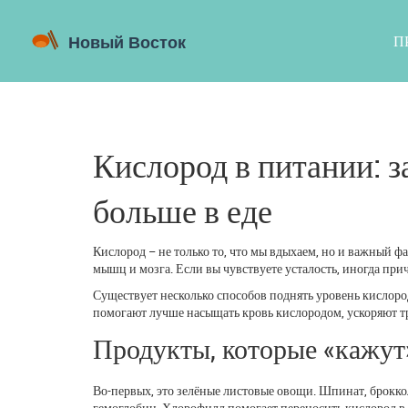
П
Кислород в питании: з
больше в еде
Кислород – не только то, что мы вдыхаем, но и важный ф
мышц и мозга. Если вы чувствуете усталость, иногда причи
Существует несколько способов поднять уровень кислоро
помогают лучше насыщать кровь кислородом, ускоряют т
Продукты, которые «кажут
Во-первых, это зелёные листовые овощи. Шпинат, броккол
гемоглобин. Хлорофилл помогает переносить кислород в к