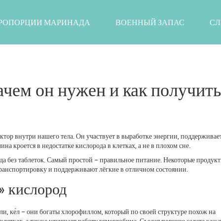
РОПОРЦИИ МАРИНАДА
ВОЕННЫЙ ЗАПАС
СЛ
ачем он нужен и как получить
актор внутри нашего тела. Он участвует в выработке энергии, поддерживае
на кроется в недостатке кислорода в клетках, а не в плохом сне.
да без таблеток. Самый простой – правильное питание. Некоторые продук
ранспортировку и поддерживают лёгкие в отличном состоянии.
» кислород
и, ке́л – они богаты хлорофиллом, который по своей структуре похож на
летках, а также улучшает работу гемоглобина. Съедая порцию салата кажд