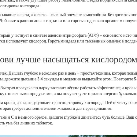
портировке кислорода.
сывание железа, а железо – главный элемент гемоглобина. Без достаточно
обавьте в рацион апельсин, киви или горсть ягод, и ваш организм получи
оторый участвует в синтезе аденозинтрифосфата (АТФ) – основного источн
етки используют кислород. Горсть миндаля или тыквенных семечек в полде
ови лучше насыщаться кислородо
чек. Дышать глубоко несколько раз в день – простая техника, которая пов
ом, держите дыхание 3‑4 секунды и медленно выдыхайте ртом. Повторите 5‑
быстрая прогулка по парку заставит лёгкие работать эффективнее, а кровь
ку с полезными продуктами, и вы почувствуете прилив энергии буквально 
м крови, а значит, улучшает транспортировку кислорода. Пейте чистую во
которая требует дополнительной жидкости для переваривания.
тамин С и немного орехов, дышите глубже и двигайтесь чуть больше. Ваш 
сть ума без лишних таблеток.