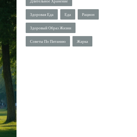
Длительное Хранение
Здоровая Еда
Еда
Рацион
Здоровый Образ Жизни
Советы По Питанию
Жарка