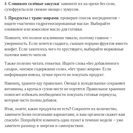
4.
Слишком солёные закуски
: замените их на орехи без соли,
сухофрукты или свежие овощи с хумусом.
5.
Продукты с транс‑жирами
: проверьте список ингредиентов –
ищите «частично гидрогенизированные масла». Выбирайте
оливковое или кокосовое масло для готовки.
Помните, что полное исключение тяжело, поэтому главное –
умеренность. Если хочется сладкого, съешьте порцию фруктов вместо
конфет. Если захотелось чего‑то хрустящего, выбирайте морковные
палочки вместо чипсов.
Также полезно читать этикетки. Ищите слова «без добавленного
сахара», «низкое содержание соли», «без транс‑жиров». Если
информация неясна, лучше просто не покупать продукт.
Наконец, храните еду правильно. Овощи в холодильнике сохраняют
витамины, а крупы в сухом месте не портятся. Правильное хранение
помогает избежать необходимости покупать готовые перекусы,
которые часто полны добавок.
Итак, знаете, какие продукты не есть? Сократите их количество,
замените более полезными вариантами, и ваш организм скажет вам
спасибо. Попробуйте изменить один пункт в течение недели – уже
заметите разницу в энергии и самочувствии.