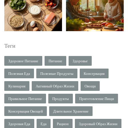
Теги
Здоровое Питание
Питание
Здоровье
Полезная Еда
Полезные Продукты
Консервация
Кулинария
Активный Образ Жизни
Овощи
Правильное Питание
Продукты
Приготовление Пищи
Консервация Овощей
Длительное Хранение
Здоровая Еда
Еда
Рацион
Здоровый Образ Жизни