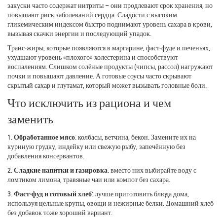
закуски часто содержат нитриты – они продлевают срок хранения, но
повышают риск заболеваний сердца. Сладости с высоким
гликемическим индексом быстро поднимают уровень сахара в крови,
вызывая скачки энергии и последующий упадок.
Транс‑жиры, которые появляются в маргарине, фаст‑фуде и печеньях,
ухудшают уровень «плохого» холестерина и способствуют
воспалениям. Слишком солёные продукты (чипсы, рассол) нагружают
почки и повышают давление. А готовые соусы часто скрывают
скрытый сахар и глутамат, который может вызывать головные боли.
Что исключить из рациона и чем
заменить
1.
Обработанное мясо
: колбасы, ветчина, бекон. Замените их на
куриную грудку, индейку или свежую рыбу, запечённую без
добавления консервантов.
2.
Сладкие напитки и газировка
: вместо них выбирайте воду с
ломтиком лимона, травяные чаи или компот без сахара.
3.
Фаст‑фуд и готовый хлеб
: лучше приготовить блюда дома,
используя цельные крупы, овощи и нежирные белки. Домашний хлеб
без добавок тоже хороший вариант.