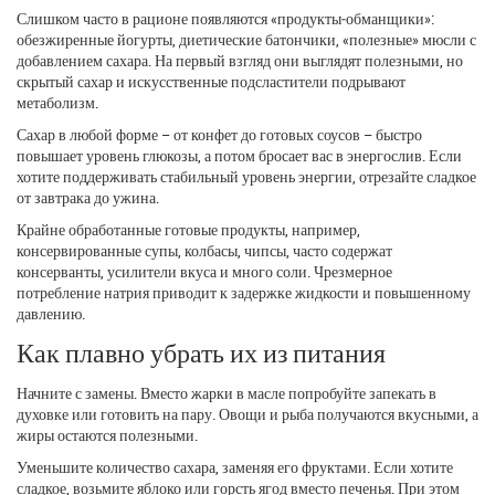
Слишком часто в рационе появляются «продукты‑обманщики»:
обезжиренные йогурты, диетические батончики, «полезные» мюсли с
добавлением сахара. На первый взгляд они выглядят полезными, но
скрытый сахар и искусственные подсластители подрывают
метаболизм.
Сахар в любой форме – от конфет до готовых соусов – быстро
повышает уровень глюкозы, а потом бросает вас в энергослив. Если
хотите поддерживать стабильный уровень энергии, отрезайте сладкое
от завтрака до ужина.
Крайне обработанные готовые продукты, например,
консервированные супы, колбасы, чипсы, часто содержат
консерванты, усилители вкуса и много соли. Чрезмерное
потребление натрия приводит к задержке жидкости и повышенному
давлению.
Как плавно убрать их из питания
Начните с замены. Вместо жарки в масле попробуйте запекать в
духовке или готовить на пару. Овощи и рыба получаются вкусными, а
жиры остаются полезными.
Уменьшите количество сахара, заменяя его фруктами. Если хотите
сладкое, возьмите яблоко или горсть ягод вместо печенья. При этом