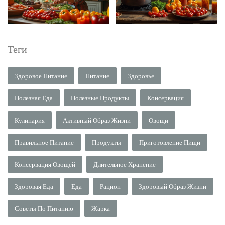
Теги
Здоровое Питание
Питание
Здоровье
Полезная Еда
Полезные Продукты
Консервация
Кулинария
Активный Образ Жизни
Овощи
Правильное Питание
Продукты
Приготовление Пищи
Консервация Овощей
Длительное Хранение
Здоровая Еда
Еда
Рацион
Здоровый Образ Жизни
Советы По Питанию
Жарка