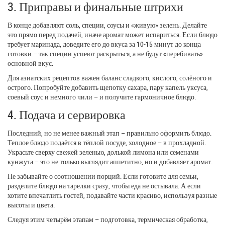
3. Приправы и финальные штрихи
В конце добавляют соль, специи, соусы и «живую» зелень. Делайте
это прямо перед подачей, иначе аромат может испариться. Если блюдо
требует маринада, доведите его до вкуса за 10‑15 минут до конца
готовки – так специи успеют раскрыться, а не будут «перебивать»
основной вкус.
Для азиатских рецептов важен баланс сладкого, кислого, солёного и
острого. Попробуйте добавить щепотку сахара, пару капель уксуса,
соевый соус и немного чили – и получите гармоничное блюдо.
4. Подача и сервировка
Последний, но не менее важный этап – правильно оформить блюдо.
Теплое блюдо подаётся в тёплой посуде, холодное – в прохладной.
Украсьте сверху свежей зеленью, долькой лимона или семенами
кунжута – это не только выглядит аппетитно, но и добавляет аромат.
Не забывайте о соотношении порций. Если готовите для семьи,
разделите блюдо на тарелки сразу, чтобы еда не остывала. А если
хотите впечатлить гостей, подавайте части красиво, используя разные
высоты и цвета.
Следуя этим четырём этапам – подготовка, термическая обработка,