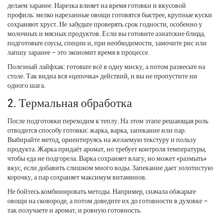
делаем заранее. Нарезка влияет на время готовки и вкусовой
профиль: мелко нарезанные овощи готовятся быстрее, крупные куски
сохраняют хруст. Не забудьте проверять срок годности, особенно у
молочных и мясных продуктов. Если вы готовите азиатские блюда,
подготовьте соусы, специи и, при необходимости, замочите рис или
лапшу заранее – это экономит время в процессе.
Полезный лайфхак: готовьте всё в одну миску, а потом развесьте на
столе. Так видна вся «цепочка» действий, и вы не пропустите ни
одного шага.
2. Термальная обработка
После подготовки переходим к теплу. На этом этапе решающая роль
отводится способу готовки: жарка, варка, запекание или пар.
Выбирайте метод, ориентируясь на желаемую текстуру и пользу
продукта. Жарка придаёт аромат, но требует контроля температуры,
чтобы еда не подгорела. Варка сохраняет влагу, но может «размыть»
вкус, если добавить слишком много воды. Запекание дает золотистую
корочку, а пар сохраняет максимум витаминов.
Не бойтесь комбинировать методы. Например, сначала обжарьте
овощи на сковороде, а потом доведите их до готовности в духовке –
так получаете и аромат, и ровную готовность.