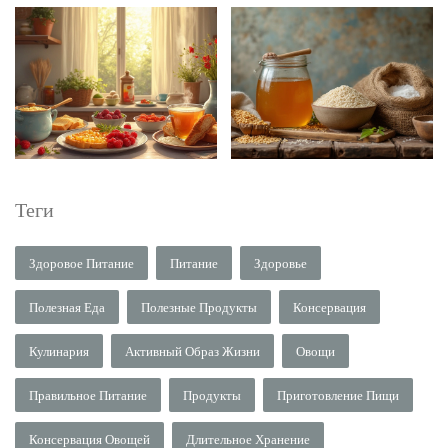
Теги
Здоровое Питание
Питание
Здоровье
Полезная Еда
Полезные Продукты
Консервация
Кулинария
Активный Образ Жизни
Овощи
Правильное Питание
Продукты
Приготовление Пищи
Консервация Овощей
Длительное Хранение