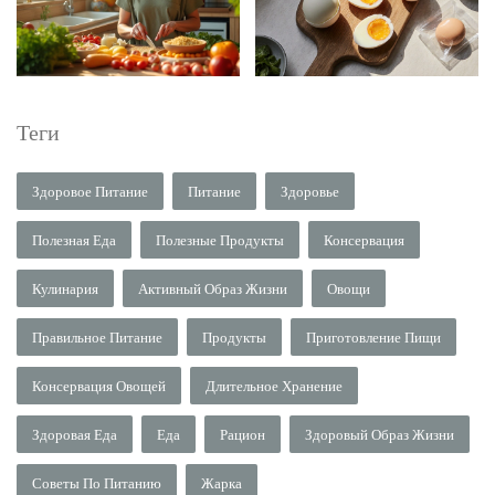
Теги
Здоровое Питание
Питание
Здоровье
Полезная Еда
Полезные Продукты
Консервация
Кулинария
Активный Образ Жизни
Овощи
Правильное Питание
Продукты
Приготовление Пищи
Консервация Овощей
Длительное Хранение
Здоровая Еда
Еда
Рацион
Здоровый Образ Жизни
Советы По Питанию
Жарка