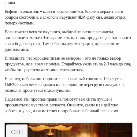
снова.
Кофеин и алкоголь – классические ошибки. Кофеин держит вас в
бодром состоянии, а алкоголь нарушает REM‑фазу сна, делая отдых
поверхностным.
Если хочется чего‑то вкусного, выбирайте лёгкие варианты,
описанные в статье «Что лучше есть на ночь: продукты для здорового
сна и бодрого утра». Там собраны рекомендации, проверенные
диетологами.
И помните, что хорошее питание вечером – это не только выбор
продуктов, но и время приёма. Старайтесь ужинать за 2‑3 часа до сна,
чтобы пища успела частично перевариться.
Наконец, небольшие порции – ваш главный союзник. Перекус в
150‑200 ккал легко справится с голодом, не перегрузит желудок и
позволит проснуться отдохнувшим.
Надеемся, эти простые правила помогут вам спать лучше и
просыпаться с чувством лёгкости. Оцените, какие из идей уже
работают у вас, а какие стоит попробовать в ближайшее время.
СЕН