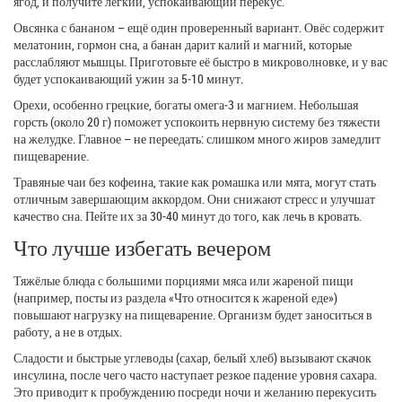
ягод, и получите лёгкий, успокаивающий перекус.
Овсянка с бананом – ещё один проверенный вариант. Овёс содержит
мелатонин, гормон сна, а банан дарит калий и магний, которые
расслабляют мышцы. Приготовьте её быстро в микроволновке, и у вас
будет успокаивающий ужин за 5‑10 минут.
Орехи, особенно грецкие, богаты омега‑3 и магнием. Небольшая
горсть (около 20 г) поможет успокоить нервную систему без тяжести
на желудке. Главное – не переедать: слишком много жиров замедлит
пищеварение.
Травяные чаи без кофеина, такие как ромашка или мята, могут стать
отличным завершающим аккордом. Они снижают стресс и улучшат
качество сна. Пейте их за 30‑40 минут до того, как лечь в кровать.
Что лучше избегать вечером
Тяжёлые блюда с большими порциями мяса или жареной пищи
(например, посты из раздела «Что относится к жареной еде»)
повышают нагрузку на пищеварение. Организм будет заноситься в
работу, а не в отдых.
Сладости и быстрые углеводы (сахар, белый хлеб) вызывают скачок
инсулина, после чего часто наступает резкое падение уровня сахара.
Это приводит к пробуждению посреди ночи и желанию перекусить