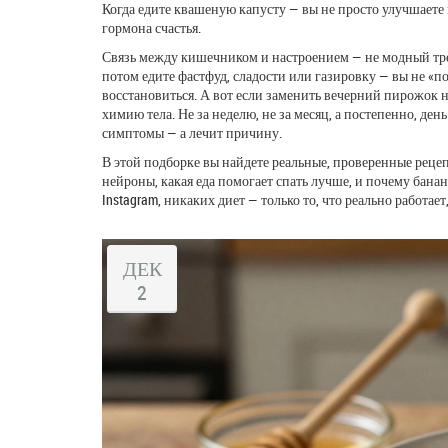
Когда едите квашеную капусту — вы не просто улучшает
гормона счастья.
Связь между кишечником и настроением — не модный тренд
потом едите фастфуд, сладости или газировку — вы не «п
восстановиться. А вот если заменить вечерний пирожок н
химию тела. Не за неделю, не за месяц, а постепенно, ден
симптомы — а лечит причину.
В этой подборке вы найдете реальные, проверенные рецеп
нейроны, какая еда помогает спать лучше, и почему бана
Instagram, никаких диет — только то, что реально работае
ДЕК
2