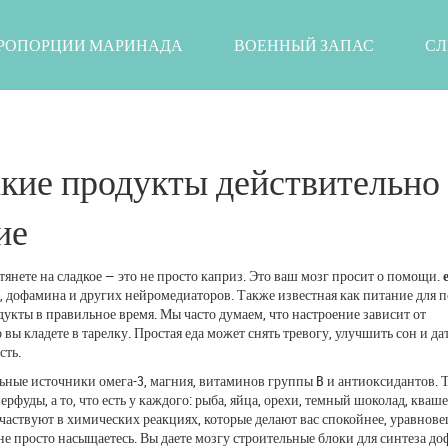
РОПОРЦИИ МАРИНАДА
ВОЕННЫЙ ЗАПАС
СЛ
акие продукты действительно
ие
тянете на сладкое — это не просто каприз. Это ваш мозг просит о помощи.
, дофамина и других нейромедиаторов
. Также известная как
питание для 
дукты в правильное время.
Мы часто думаем, что настроение зависит от
о вы кладете в тарелку. Простая еда может снять тревогу, улучшить сон и да
сть.
ьные источники омега-3, магния, витаминов группы B и антиоксидантов
. 
перфуды, а то, что есть у каждого: рыба, яйца, орехи, темный шоколад, кваш
участвуют в химических реакциях, которые делают вас спокойнее, уравнов
 не просто насыщаетесь. Вы даете мозгу строительные блоки для синтеза д