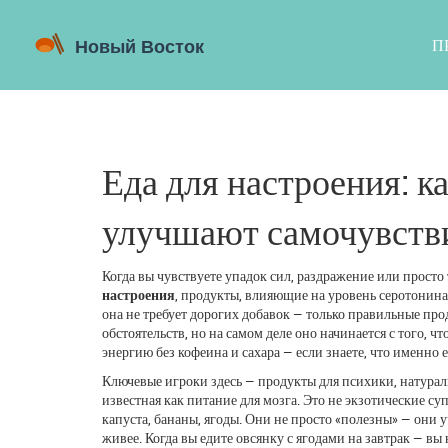
П
Еда для настроения: к
улучшают самочувств
Когда вы чувствуете упадок сил, раздражение или просто 
настроения
,
продукты, влияющие на уровень серотонина
она не требует дорогих добавок — только правильные про
обстоятельств, но на самом деле оно начинается с того, чт
энергию без кофеина и сахара — если знаете, что именно е
Ключевые игроки здесь —
продукты для психики
,
натурал
известная как
питание для мозга
. Это не экзотические су
капуста, бананы, ягоды. Они не просто «полезны» — они 
живее. Когда вы едите овсянку с ягодами на завтрак — вы