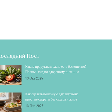
оследний Пост
Какие продукты можно есть бесконечно?
Полный гид по здоровому питанию
13 Окт 2025
Как сделать полезную еду вкусной:
простые секреты без сахара и жира
13 Янв 2026