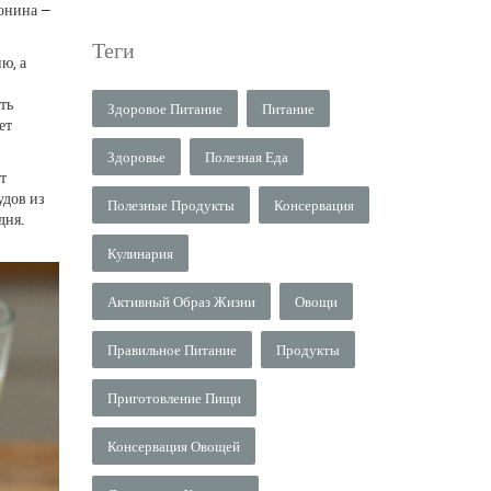
тонина —
Теги
ю, а
ть
Здоровое Питание
Питание
ет
Здоровье
Полезная Еда
т
удов из
Полезные Продукты
Консервация
дня.
Кулинария
Активный Образ Жизни
Овощи
Правильное Питание
Продукты
Приготовление Пищи
Консервация Овощей