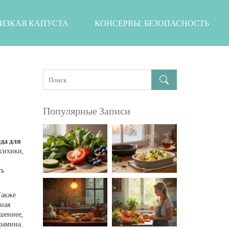
ИЗКАЯ КАПУСТА
КОНСЕРВЫ: БЕЗОПАСНОСТЬ
Популярные Записи
еда для
психики
,
ть
Также
еная
ешеннее,
офамина.