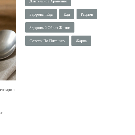
Длительное Хранение
Здоровая Еда
Еда
Рацион
Здоровый Образ Жизни
Советы По Питанию
Жарка
ентарии
от