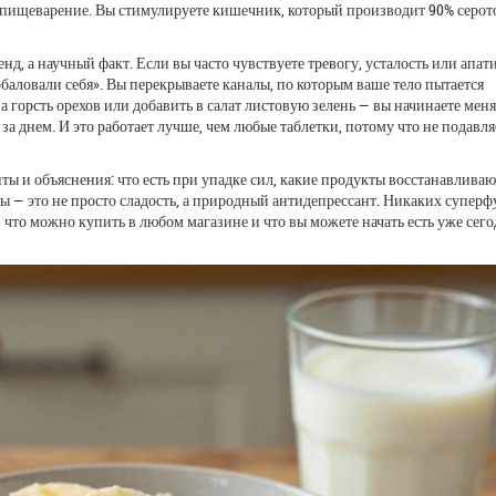
е пищеварение. Вы стимулируете кишечник, который производит 90% серо
, а научный факт. Если вы часто чувствуете тревогу, усталость или апати
обаловали себя». Вы перекрываете каналы, по которым ваше тело пытается
а горсть орехов или добавить в салат листовую зелень — вы начинаете меня
ь за днем. И это работает лучше, чем любые таблетки, потому что не подавля
ты и объяснения: что есть при упадке сил, какие продукты восстанавливаю
ны — это не просто сладость, а природный антидепрессант. Никаких суперф
т, что можно купить в любом магазине и что вы можете начать есть уже сего