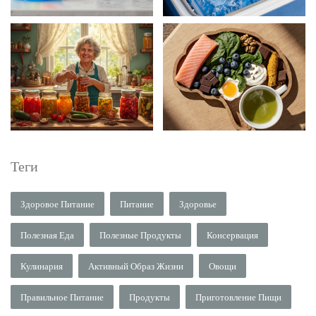
Теги
Здоровое Питание
Питание
Здоровье
Полезная Еда
Полезные Продукты
Консервация
Кулинария
Активный Образ Жизни
Овощи
Правильное Питание
Продукты
Приготовление Пищи