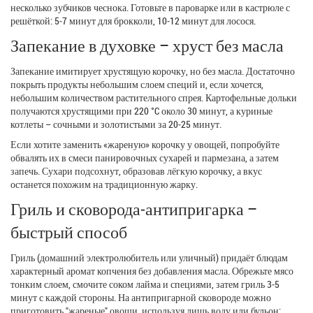
несколько зубчиков чеснока. Готовьте в пароварке или в кастрюле с
решёткой: 5‑7 минут для брокколи, 10‑12 минут для лосося.
Запекание в духовке – хруст без масла
Запекание имитирует хрустящую корочку, но без масла. Достаточно
покрыть продукты небольшим слоем специй и, если хочется,
небольшим количеством растительного спрея. Картофельные дольки
получаются хрустящими при 220 °C около 30 минут, а куриные
котлеты – сочными и золотистыми за 20‑25 минут.
Если хотите заменить «жареную» корочку у овощей, попробуйте
обвалять их в смеси панировочных сухарей и пармезана, а затем
запечь. Сухари подсохнут, образовав лёгкую корочку, а вкус
останется похожим на традиционную жарку.
Гриль и сковорода‑антипригарка –
быстрый способ
Гриль (домашний электролюбитель или уличный) придаёт блюдам
характерный аромат копчения без добавления масла. Обрежьте мясо
тонким слоем, смочите соком лайма и специями, затем гриль 3‑5
минут с каждой стороны. На антипригарной сковороде можно
приготовить "жареные" овощи, используя лишь воду или бульон: