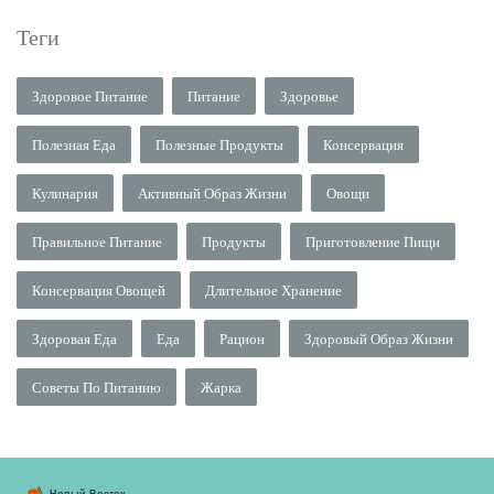
Теги
Здоровое Питание
Питание
Здоровье
Полезная Еда
Полезные Продукты
Консервация
Кулинария
Активный Образ Жизни
Овощи
Правильное Питание
Продукты
Приготовление Пищи
Консервация Овощей
Длительное Хранение
Здоровая Еда
Еда
Рацион
Здоровый Образ Жизни
Советы По Питанию
Жарка