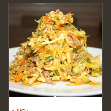
№001. Салат Харбин
410
Р
УБ.