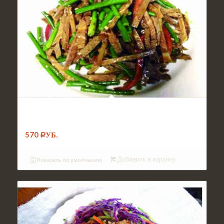
№026. Салат Стрелки чеснока с
говядиной
570
Р
УБ.
Добавить в корзину
Показать по умолчанию