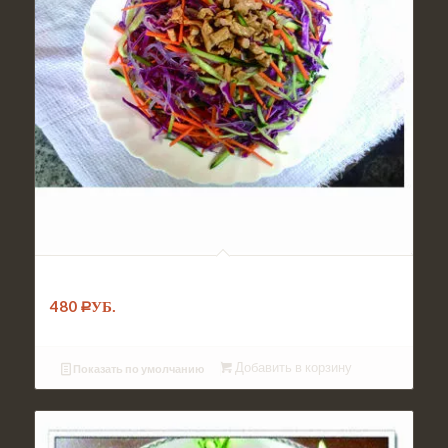
№004. Салат Пекин
480
Р
УБ.
Добавить в корзину
Показать по умолчанию