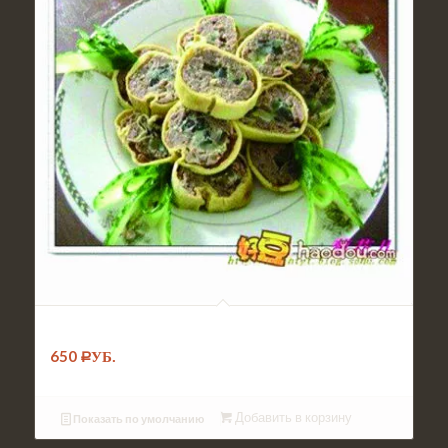
№030. Салат Рулетики с говядиной
650
Р
УБ.
Добавить в корзину
Показать по умолчанию