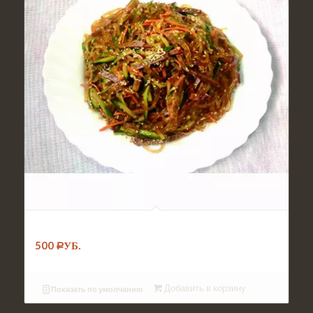
№007. Салат Фунчоза с говядиной
500
Р
УБ.
Добавить в корзину
Показать по умолчанию