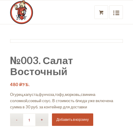
№003. Салат
Восточный
480
Р
УБ.
Огурец,капуста,фунчоза,тофу,морковь,свинина
соломкой,соевый соус. В стоимость блюда уже включена
сумма в 30 руб. за контейнер для доставки
Добавить в корзину