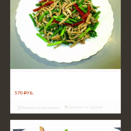
№014. Салат Кальмар со стрелками
чеснока
570
Р
УБ.
Добавить в корзину
Показать по умолчанию