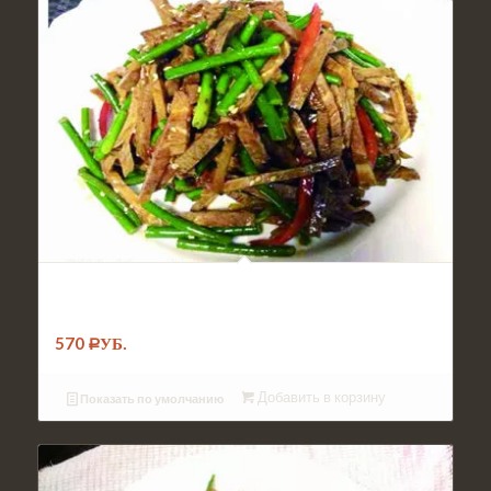
№026. Салат Стрелки чеснока с
говядиной
570
Р
УБ.
Добавить в корзину
Показать по умолчанию