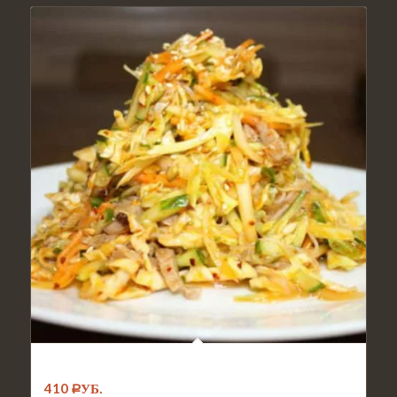
№001. Салат Харбин
410
Р
УБ.