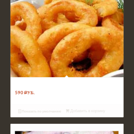
№092. Блюдо Кольца кальмара в кляре
590
Р
УБ.
Добавить в корзину
Показать по умолчанию