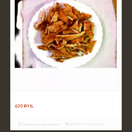
№087. Блюдо Куриная грудка в сухарях
620
Р
УБ.
Добавить в корзину
Показать по умолчанию