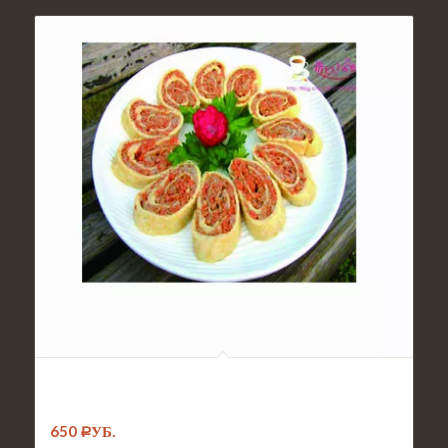
№064. Блюдо Хрустящие рулетики со
свининой
650
Р
УБ.