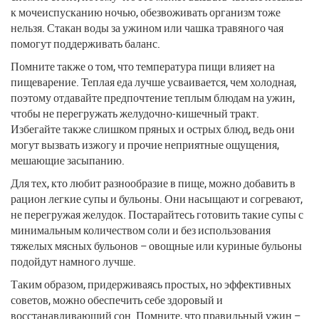
к мочеиспусканию ночью, обезвоживать организм тоже
нельзя. Стакан воды за ужином или чашка травяного чая
помогут поддерживать баланс.
Помните также о том, что температура пищи влияет на
пищеварение. Теплая еда лучше усваивается, чем холодная,
поэтому отдавайте предпочтение теплым блюдам на ужин,
чтобы не перегружать желудочно-кишечный тракт.
Избегайте также слишком пряных и острых блюд, ведь они
могут вызвать изжогу и прочие неприятные ощущения,
мешающие засыпанию.
Для тех, кто любит разнообразие в пище, можно добавить в
рацион легкие супы и бульоны. Они насыщают и согревают,
не перегружая желудок. Постарайтесь готовить такие супы с
минимальным количеством соли и без использования
тяжелых мясных бульонов – овощные или куриные бульоны
подойдут намного лучше.
Таким образом, придерживаясь простых, но эффективных
советов, можно обеспечить себе здоровый и
восстанавливающий сон. Помните, что правильный ужин –