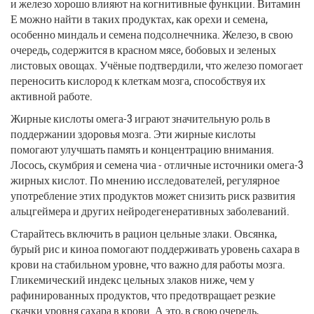
и железо хорошо влияют на когнитивные функции. Витамин
Е можно найти в таких продуктах, как орехи и семена,
особенно миндаль и семена подсолнечника. Железо, в свою
очередь, содержится в красном мясе, бобовых и зеленых
листовых овощах. Учёные подтвердили, что железо помогает
переносить кислород к клеткам мозга, способствуя их
активной работе.
Жирные кислоты омега-3 играют значительную роль в
поддержании здоровья мозга. Эти жирные кислоты
помогают улучшать память и концентрацию внимания.
Лосось, скумбрия и семена чиа - отличные источники омега-3
жирных кислот. По мнению исследователей, регулярное
употребление этих продуктов может снизить риск развития
альцгеймера и других нейродегенеративных заболеваний.
Старайтесь включить в рацион цельные злаки. Овсянка,
бурый рис и киноа помогают поддерживать уровень сахара в
крови на стабильном уровне, что важно для работы мозга.
Гликемический индекс цельных злаков ниже, чем у
рафинированных продуктов, что предотвращает резкие
скачки уровня сахара в крови. А это, в свою очередь,