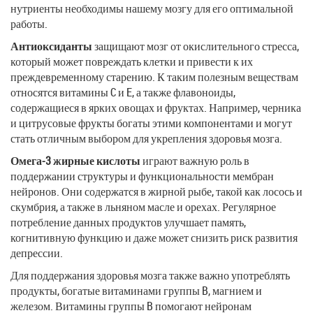
нутриенты необходимы нашему мозгу для его оптимальной
работы.
Антиоксиданты
защищают мозг от окислительного стресса,
который может повреждать клетки и привести к их
преждевременному старению. К таким полезным веществам
относятся витамины C и E, а также флавоноиды,
содержащиеся в ярких овощах и фруктах. Например, черника
и цитрусовые фрукты богаты этими компонентами и могут
стать отличным выбором для укрепления здоровья мозга.
Омега-3 жирные кислоты
играют важную роль в
поддержании структуры и функциональности мембран
нейронов. Они содержатся в жирной рыбе, такой как лосось и
скумбрия, а также в льняном масле и орехах. Регулярное
потребление данных продуктов улучшает память,
когнитивную функцию и даже может снизить риск развития
депрессии.
Для поддержания здоровья мозга также важно употреблять
продукты, богатые витаминами группы B, магнием и
железом. Витамины группы B помогают нейронам