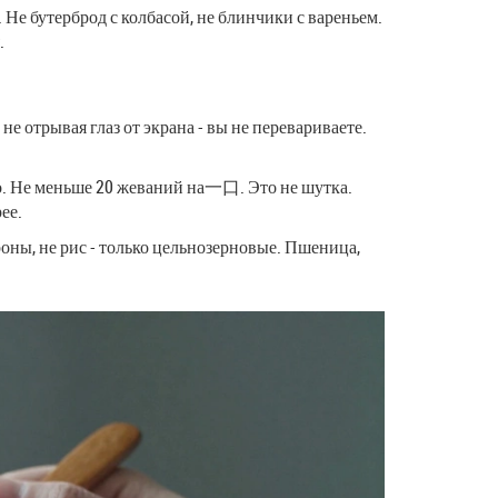
 Не бутерброд с колбасой, не блинчики с вареньем.
.
не отрывая глаз от экрана - вы не перевариваете.
нно. Не меньше 20 жеваний на一口. Это не шутка.
ее.
ароны, не рис - только цельнозерновые. Пшеница,