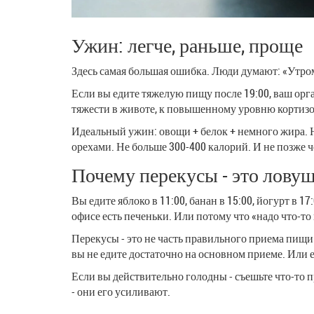
Ужин: легче, раньше, проще
Здесь самая большая ошибка. Люди думают: «Утром 
Если вы едите тяжелую пищу после 19:00, ваш орг
тяжести в животе, к повышенному уровню кортизол
Идеальный ужин: овощи + белок + немного жира. Н
орехами. Не больше 300-400 калорий. И не позже чем
Почему перекусы - это лову
Вы едите яблоко в 11:00, банан в 15:00, йогурт в 1
офисе есть печеньки. Или потому что «надо что-то
Перекусы - это не часть правильного приема пищи
вы не едите достаточно на основном приеме. Или
Если вы действительно голодны - съешьте что-то пр
- они его усиливают.