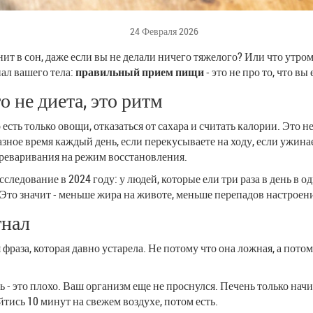
24 Февраля 2026
нит в сон, даже если вы не делали ничего тяжелого? Или что утром
нал вашего тела:
правильный прием пищи
- это не про то, что вы 
 не диета, это ритм
сть только овощи, отказаться от сахара и считать калории. Это н
азное время каждый день, если перекусываете на ходу, если ужинает
ереваривания на режим восстановления.
ледование в 2024 году: у людей, которые ели три раза в день в од
. Это значит - меньше жира на животе, меньше перепадов настроен
гнал
фраза, которая давно устарела. Не потому что она ложная, а пото
ть - это плохо. Ваш организм еще не проснулся. Печень только на
тись 10 минут на свежем воздухе, потом есть.