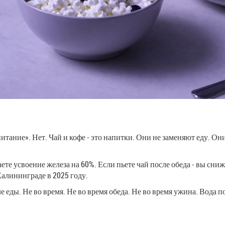
питание». Нет. Чай и кофе - это напитки. Они не заменяют еду. 
аете усвоение железа на 60%. Если пьете чай после обеда - вы сниж
алининграде в 2025 году.
ле еды. Не во время. Не во время обеда. Не во время ужина. Вода п