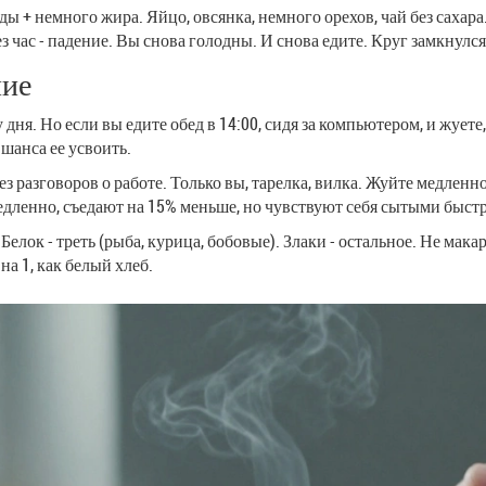
ы + немного жира. Яйцо, овсянка, немного орехов, чай без сахара.
з час - падение. Вы снова голодны. И снова едите. Круг замкнулся
ние
ня. Но если вы едите обед в 14:00, сидя за компьютером, и жуете, 
 шанса ее усвоить.
без разговоров о работе. Только вы, тарелка, вилка. Жуйте медле
дленно, съедают на 15% меньше, но чувствуют себя сытыми быстр
елок - треть (рыба, курица, бобовые). Злаки - остальное. Не мак
на 1, как белый хлеб.