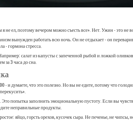
я не ел, поэтому вечером можно съесть все». Нет. Ужин - это не 
анизм вынужден работать всю ночь. Он не отдыхает - он перевари
а - гормона стресса.
апример: салат из капусты с запеченной рыбой и ложкой оливков
 за 3 часа до сна.
шка
7:00 - и думаете, что это полезно. Но вы не едите, потому что голо
 перекусить».
. Это попытка заполнить эмоциональную пустоту. Если вы чувст
 едите неправильные продукты.
остое: яйцо, горсть орехов, кусочек сыра. Не печенье, не чипсы,