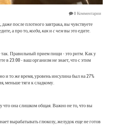
0 Комментарии
, даже после плотного завтрака, вы чувствуете
едите, а про то,
когда
,
как
и
с чем
вы это едите.
е так. Правильный прием пищи - это ритм. Как у
е в 23:00 - ваш организм не знает, что с этим
но и то же время, уровень инсулина был на 27%
ия, меньше тяги к сладкому.
му что она слишком общая. Важно не то, что вы
чинает вырабатывать глюкозу, желудок еще не готов