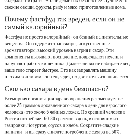
содержит нитраты. Это не делает их безопаснее. Лучше есть
свежие овощи, фрукты, рыбу и мясо, приготовленные дома.
Почему фастфуд так вреден, если он не
самый калорийный?
Фастфуд не просто калорийный - он бедный на питательные
вещества. Он содержит трансжиры, искусственные
ароматизаторы, высокий уровень натрия и сахар. Эти
компоненты вызывают воспаление, повреждают печень и
нарушают работу кишечника. Даже если вы не набираете вес,
ваше тело стареет быстрее. Это как заправлять машину
плохим топливом - она еще едет, но двигатель изнашивается.
Сколько сахара в день безопасно?
Всемирная организация здравоохранения рекомендует не
более 25 граммов добавленного сахара в день для взрослого
человека - это около 6 чайных ложек. Но средний человек в
России потребляет 60-80 граммов в день, в основном из
газировки, йогуртов, соусов и хлеба. Сократите сладкие
напитки - и вы сразу снизите потребление сахара на 50%.