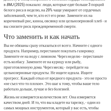
в
BMJ
(2025) показало: люди, которые едят больше 3 порций
белого риса в неделю, на 20% чаще умирают от сердечных
заболеваний, чем те, кто ест его реже. Замените их на
коричневый рис, киноа, овсянку или цельнозерновой хлеб - и
вы снизите риск преждевременной смерти.
Что заменить и как начать
Вы не обязаны сразу отказаться от всего. Начните с одного
продукта. Например, перестаньте покупать газировку.
Замените ее на воду с лимоном. Через неделю - перестаньте
есть колбасу. Замените ее на курицу или рыбу,
приготовленную дома. Через месяц - перейдите на
цельнозерновые продукты. Не ищите идеала. Ищите
прогресс. Каждый отказ от вредного продукта - это не просто
«не съел что-то плохое». Это шаг к тому, чтобы ваше тело
работало дольше, лучше и без болезней.
Жизнь не измеряется количеством лет. Она измеряется
качеством дней. И то, что вы кладете на тарелку, - один из
самых мощных инструментов, который у вас есть, чтобы