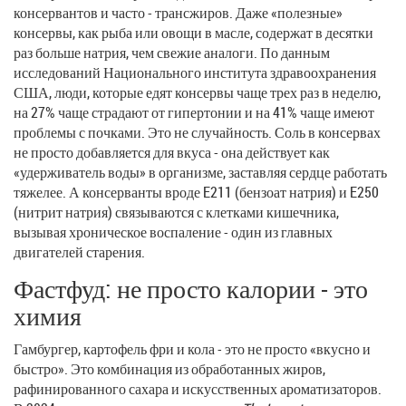
консервантов и часто - трансжиров. Даже «полезные»
консервы, как рыба или овощи в масле, содержат в десятки
раз больше натрия, чем свежие аналоги. По данным
исследований Национального института здравоохранения
США, люди, которые едят консервы чаще трех раз в неделю,
на 27% чаще страдают от гипертонии и на 41% чаще имеют
проблемы с почками. Это не случайность. Соль в консервах
не просто добавляется для вкуса - она действует как
«удерживатель воды» в организме, заставляя сердце работать
тяжелее. А консерванты вроде E211 (бензоат натрия) и E250
(нитрит натрия) связываются с клетками кишечника,
вызывая хроническое воспаление - один из главных
двигателей старения.
Фастфуд: не просто калории - это
химия
Гамбургер, картофель фри и кола - это не просто «вкусно и
быстро». Это комбинация из обработанных жиров,
рафинированного сахара и искусственных ароматизаторов.