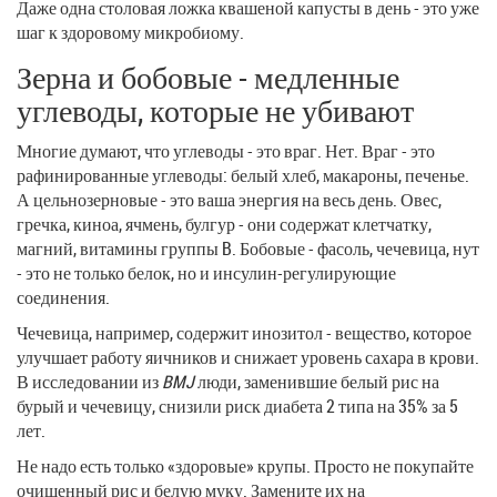
Даже одна столовая ложка квашеной капусты в день - это уже
шаг к здоровому микробиому.
Зерна и бобовые - медленные
углеводы, которые не убивают
Многие думают, что углеводы - это враг. Нет. Враг - это
рафинированные углеводы: белый хлеб, макароны, печенье.
А цельнозерновые - это ваша энергия на весь день. Овес,
гречка, киноа, ячмень, булгур - они содержат клетчатку,
магний, витамины группы B. Бобовые - фасоль, чечевица, нут
- это не только белок, но и инсулин-регулирующие
соединения.
Чечевица, например, содержит инозитол - вещество, которое
улучшает работу яичников и снижает уровень сахара в крови.
В исследовании из
BMJ
люди, заменившие белый рис на
бурый и чечевицу, снизили риск диабета 2 типа на 35% за 5
лет.
Не надо есть только «здоровые» крупы. Просто не покупайте
очищенный рис и белую муку. Замените их на