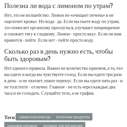
Полезна ли вода с лимоном по утрам?
Нет, это не волшебство. Лимон не «очищает печень» и не
«щелочит кровь». Но вода - да. Если вы пьете воду по утрам,
это помогает организму проснуться, улучшает пищеварение
и снижает тягу к сладкому. Лимон - просто вкус. Если он вам
нравится - пейте. Если нет - пейте просто воду.
Сколько раз в день нужно есть, чтобы
быть здоровым?
Нет единого правила. Важно не количество приемов, а то, что
вы едите и когда вы чувствуете голод. Если вы едите три раза
в день - и не хватает, ешьте перекус. Если вы едите пять раз - и
не толстеете - отлично. Главное - не есть через каждые два
часа и не голодать. Слушайте тело, а не график.
Теги:
самая полезная еда
полезные продукты
здоровое питание
питание для организма