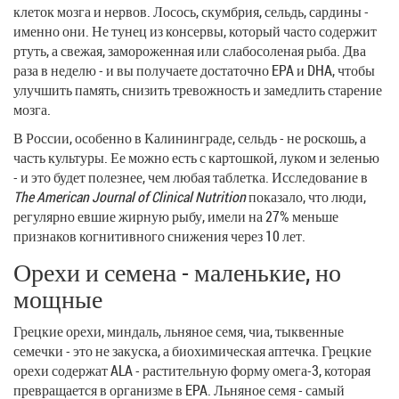
клеток мозга и нервов. Лосось, скумбрия, сельдь, сардины -
именно они. Не тунец из консервы, который часто содержит
ртуть, а свежая, замороженная или слабосоленая рыба. Два
раза в неделю - и вы получаете достаточно EPA и DHA, чтобы
улучшить память, снизить тревожность и замедлить старение
мозга.
В России, особенно в Калининграде, сельдь - не роскошь, а
часть культуры. Ее можно есть с картошкой, луком и зеленью
- и это будет полезнее, чем любая таблетка. Исследование в
The American Journal of Clinical Nutrition
показало, что люди,
регулярно евшие жирную рыбу, имели на 27% меньше
признаков когнитивного снижения через 10 лет.
Орехи и семена - маленькие, но
мощные
Грецкие орехи, миндаль, льняное семя, чиа, тыквенные
семечки - это не закуска, а биохимическая аптечка. Грецкие
орехи содержат ALA - растительную форму омега-3, которая
превращается в организме в EPA. Льняное семя - самый