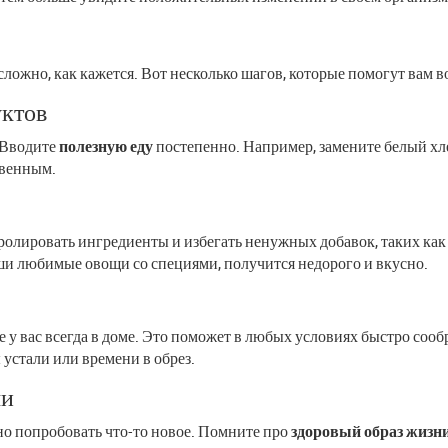
ложно, как кажется. Вот несколько шагов, которые помогут вам во
уктов
. Вводите
полезную еду
постепенно. Например, замените белый хле
твенным.
лировать ингредиенты и избегать ненужных добавок, таких как с
и любимые овощи со специями, получится недорого и вкусно.
 у вас всегда в доме. Это поможет в любых условиях быстро сообр
 устали или времени в обрез.
ми
дно попробовать что-то новое. Помните про
здоровый образ жизн