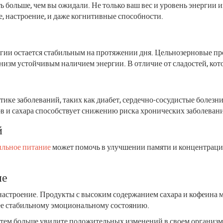
ь больше, чем вы ожидали. Не только ваш вес и уровень энергии и
, настроение, и даже когнитивные способности.
ргии остается стабильным на протяжении дня. Цельнозерновые п
изм устойчивым наличием энергии. В отличие от сладостей, котор
ике заболеваний, таких как диабет, сердечно-сосудистые болезн
 и сахара способствует снижению риска хронических заболеван
й
ильное питание
может помочь в улучшении памяти и концентраци
ие
 настроение. Продукты с высоким содержанием сахара и кофеина м
ее стабильному эмоциональному состоянию.
, тем больше увидите положительных изменений в своем организм