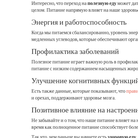
Интересно, что переход на
полезную еду
может дат
целом. Питание напрямую влияет на наше здоровье
Энергия и работоспособность
Когда мы питаемся сбалансированно, уровень эне
медленных углеводов, которые обеспечивают орган
Профилактика заболеваний
Полезное питание играет важную роль в профилакт
питание с низким содержанием насыщенных жиров
Улучшение когнитивных функци
Есть также данные, которые показывают, что
прав
и орехах, поддерживают здоровье мозга.
Позитивное влияние на настроен
Не забывайте и о том, что наше питание влияет на
время как полноценное питание способствует бол
Так что, чем раньше вы начнете есть
здоровую еду