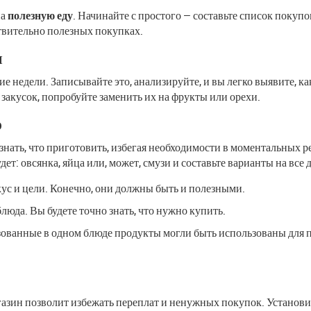
на
полезную еду
. Начинайте с простого — составьте список покупо
твительно полезных покупках.
н
ие недели. Записывайте это, анализируйте, и вы легко выявите, к
закусок, попробуйте заменить их на фрукты или орехи.
ю
нать, что приготовить, избегая необходимости в моментальных ре
дет: овсянка, яйца или, может, смузи и составьте варианты на все 
ус и цели. Конечно, они должны быть и полезными.
люда. Вы будете точно знать, что нужно купить.
ованные в одном блюде продукты могли быть использованы для п
агазин позволит избежать переплат и ненужных покупок. Установ