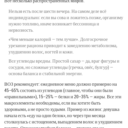
Вот несколько распространённых мифов:
Нельзя есть после шести вечера. На самом деле всё
индивидуально: если вы сова и ложитесь позже, организму
нужно топливо, иначе возникает бессонница и
нервозность.
«Чем меньше калорий — тем лучше». Долгосрочное
урезание рациона приводит к замедлению метаболизма,
ухудшению волос, ногтей и кожи.
Все углеводы вредны. Простой сахар — да, враг фигуры и
сосудов, но сложные углеводы (гречка, овёс, булгур) —
основа баланса и стабильной энергии.
ВОЗ рекомендует: ежедневное меню должно примерно на
45–65% состоять из углеводов (главное, чтобы они были
«правильными»), 15–25% — белки и 20–35% — жиры. Все эти
макроэлементы необходимы, если вы хотите быть
здоровыми, а не просто худыми. Пример из жизни: девушка
начала есть «еду на один белок», но через три месяца
столкнулась с истощением, выпадением волос и ухудшением
памяти. Организм требует баланса — другого его не