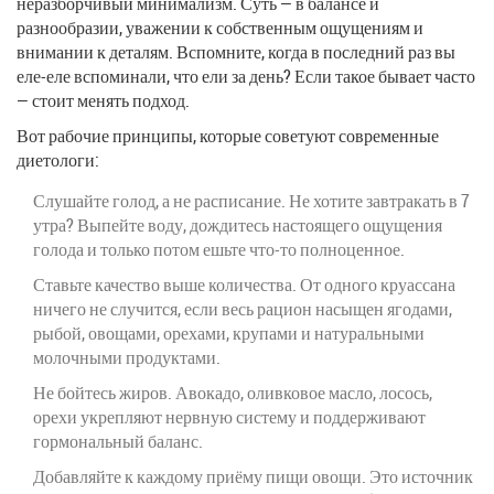
неразборчивый минимализм. Суть — в балансе и
разнообразии, уважении к собственным ощущениям и
внимании к деталям. Вспомните, когда в последний раз вы
еле-еле вспоминали, что ели за день? Если такое бывает часто
— стоит менять подход.
Вот рабочие принципы, которые советуют современные
диетологи:
Слушайте голод, а не расписание. Не хотите завтракать в 7
утра? Выпейте воду, дождитесь настоящего ощущения
голода и только потом ешьте что-то полноценное.
Ставьте качество выше количества. От одного круассана
ничего не случится, если весь рацион насыщен ягодами,
рыбой, овощами, орехами, крупами и натуральными
молочными продуктами.
Не бойтесь жиров. Авокадо, оливковое масло, лосось,
орехи укрепляют нервную систему и поддерживают
гормональный баланс.
Добавляйте к каждому приёму пищи овощи. Это источник