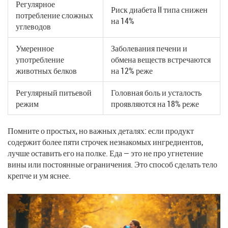
Регулярное
Риск диабета II типа снижен
потребление сложных
на 14%
углеводов
Умеренное
Заболевания печени и
употребление
обмена веществ встречаются
животных белков
на 12% реже
Регулярный питьевой
Головная боль и усталость
режим
проявляются на 18% реже
Помните о простых, но важных деталях: если продукт
содержит более пяти строчек незнакомых ингредиентов,
лучше оставить его на полке. Еда — это не про угнетение
вины или постоянные ограничения. Это способ сделать тело
крепче и ум яснее.