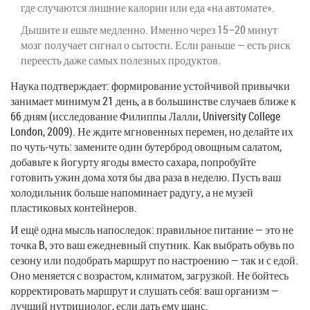
где случаются лишние калории или еда «на автомате».
Дышите и ешьте медленно. Именно через 15–20 минут
мозг получает сигнал о сытости. Если раньше — есть риск
переесть даже самых полезных продуктов.
Наука подтверждает: формирование устойчивой привычки
занимает минимум 21 день, а в большинстве случаев ближе к
66 дням (исследование Филиппы Лалли, University College
London, 2009). Не ждите мгновенных перемен, но делайте их
по чуть-чуть: замените один бутерброд овощным салатом,
добавьте к йогурту ягоды вместо сахара, попробуйте
готовить ужин дома хотя бы два раза в неделю. Пусть ваш
холодильник больше напоминает радугу, а не музей
пластиковых контейнеров.
И ещё одна мысль напоследок: правильное питание — это не
точка B, это ваш ежедневный спутник. Как выбрать обувь по
сезону или подобрать маршрут по настроению — так и с едой.
Оно меняется с возрастом, климатом, загрузкой. Не бойтесь
корректировать маршрут и слушать себя: ваш организм —
лучший нутрициолог, если дать ему шанс.