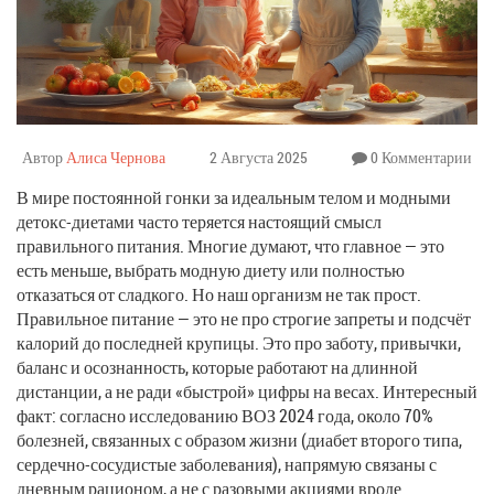
Автор
Алиса Чернова
2 Августа 2025
0 Комментарии
В мире постоянной гонки за идеальным телом и модными
детокс-диетами часто теряется настоящий смысл
правильного питания. Многие думают, что главное — это
есть меньше, выбрать модную диету или полностью
отказаться от сладкого. Но наш организм не так прост.
Правильное питание — это не про строгие запреты и подсчёт
калорий до последней крупицы. Это про заботу, привычки,
баланс и осознанность, которые работают на длинной
дистанции, а не ради «быстрой» цифры на весах. Интересный
факт: согласно исследованию ВОЗ 2024 года, около 70%
болезней, связанных с образом жизни (диабет второго типа,
сердечно-сосудистые заболевания), напрямую связаны с
дневным рационом, а не с разовыми акциями вроде