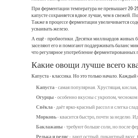
При ферментации температура не превышает 20-25
капусте сохраняется вдвое лучше, чем в свежей. П
Также в процессе ферментации увеличивается сод
усваивать железо.
А ещё - пробиотики. Десятки миллиардов живых ба
заселяют его и помогают поддерживать баланс ми
что регулярное употребление ферментированных п
Какие овощи лучше всего кв
Капуста - классика. Но это только начало. Кажды
Капуста
- самая популярная. Хрустящая, кислая
Огурцы
- особенно вкусны с укропом, чесноком
Свёкла
- даёт ярко-красный рассол и слегка сла
Морковь
- квасится быстро, почти за неделю. Ид
Баклажаны
- требуют больше соли, но после 
Редька и редис
- дают острый, пикантный вкус.