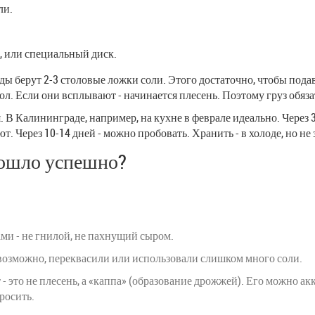
ли.
й, или специальный диск.
воды берут 2-3 столовые ложки соли. Этого достаточно, чтобы под
. Если они всплывают - начинается плесень. Поэтому груз обяза
я. В Калининграде, например, на кухне в феврале идеально. Через 
т. Через 10-14 дней - можно пробовать. Хранить - в холоде, но не
рошло успешно?
ами - не гнилой, не пахнущий сыром.
 возможно, переквасили или использовали слишком много соли.
 это не плесень, а «каппа» (образование дрожжей). Его можно акк
росить.