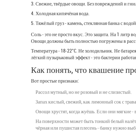
Свежие, твёрдые овощи. Без повреждений и гни
Холодная кипячёная вода.
Тяжёлый груз - камень, стеклянная банка с водо
Соль - это не просто вкус. Это защита. На 1 литр 
Овощи должны быть полностью погружены в рассол
Температура - 18-22°C. Не холодильник. Не батаре
лёгкий пузырьковый эффект - это бактерии работаю
Как понять, что квашение п
Вот простые признаки:
Рассол мутный, но не розовый и не слизистый.
Запах кислый, свежий, как лимонный сок с трав
Овощи хрустят, когда жуёшь. Если они мягкие -
На поверхности может быть тонкий белый налёт -
чёрная или пушистая плесень - банку нужно выб