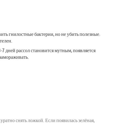
авить гнилостные бактерии, но не убить полезные.
телен.
3-7 дней рассол становится мутным, появляется
 замораживать.
уратно снять ложкой. Если появилась зелёная,