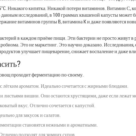
°C. Никакого кипятка. Никакой потери витаминов. Витамин С, ко
о данным исследований, в 100 граммах квашеной капусты может бы
ержание витаминов группы B, витамина K и даже появляются нов
ктерий в каждом приёме пищи. Эти бактерии не просто живут в р
кробиома. Это не маркетинг. Это научно доказано. Исследования
родуктов улучшает пищеварение, снижает воспаление и даже влия
асить?
й овощ проходит ферментацию по-своему.
, с лёгким ароматом. Идеально сочетается с жирными блюдами.
 и листьями вишни. Они остаются хрустящими, даже если лежат м
дковатый вкус. Отлично сочетается с капустой.
еально для закусок и салатов.
ферментации становятся нежными и ароматными.
 Отлично подходят для зимних супов.