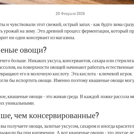
20 Февраля 2026
 и чувствовали этот свежий, острый запах - как будто зима сразу
ить урожай на зиму. Это древний процесс ферментации, который
рит ни один консервант из магазина.
шеные овощи?
Ничего больше. Никаких уксуса, консервантов, сахара или стерил
рассолом, на поверхности овощей начинают работать естественные
евращают его в молочную кислоту. Эта кислота - ключевой игрок.
огли бы испортить овощи. Именно поэтому квашеные овощи могут 
твое, квашеные овощи - это живая среда. В каждой ложке рассола
 их уникальными.
ше, чем консервированные?
вы получаете овощи, залитые уксусом, сахаром и иногда красител
выжили бы при кипячении. А вот квашеные овощи - это другое де