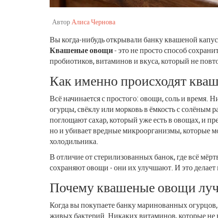
Автор
Алиса Чернова
Вы когда-нибудь открывали банку квашеной капусты
Квашеные овощи
- это не просто способ сохран
пробиотиков, витаминов и вкуса, который не повто
Как именно происходят ква
Всё начинается с простого: овощи, соль и время. 
огурцы, свёклу или морковь в ёмкость с солёным 
поглощают сахар, который уже есть в овощах, и пр
но и убивает вредные микроорганизмы, которые м
холодильника.
В отличие от стерилизованных банок, где всё мёр
сохраняют овощи - они их улучшают. И это делает
Почему квашеные овощи луч
Когда вы покупаете банку маринованных огурцов, 
живых бактерий. Никаких витаминов, которые не 