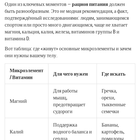
Один из ключевых моментов —
рацион питания
должен
быть разнообразным. Это не модная рекомендация, а факт,
подтверждённый исследованиями: людям, занимающимся
спортом или просто много двигающимся, чаще не хватает
магния, кальция, калия, железа, витаминов группы B и
витамина D.
Вот таблица: где «живут» основные микроэлементы и зачем
они нужны вашему телу.
Микроэлемент
Для чего нужен
Где искать
/ Витамин
Для работы
Гречка,
мышц,
орехи,
Магний
предотвращает
тыквенные
судороги
семечки
Поддержка
Бананы,
Калий
водного баланса и
картофель,
сердца
помидоры