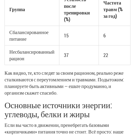
Частота
после
Группа
травм (%
тренировки
за год)
(%)
Сбалансированное
15
6
питание
Несбалансированный
37
22
рацион
Как видно, те, кто следят за своим рационом, реально реже
сталкиваются с переутомлением и травмами. Подытожим:
планируете быть активными — ешьте продуманно, и
организм скажет спасибо.
Основные источники энергии:
углеводы, белки и жиры
Если вы часто в движении, пренебрегать базовыми
«кирпичиками» питания точно не стоит. Всё просто: наше