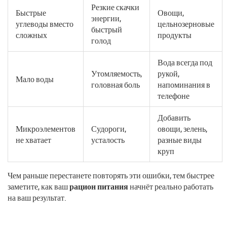
Резкие скачки
Быстрые
Овощи,
энергии,
углеводы вместо
цельнозерновые
быстрый
сложных
продукты
голод
Вода всегда под
Утомляемость,
рукой,
Мало воды
головная боль
напоминания в
телефоне
Добавить
Микроэлементов
Судороги,
овощи, зелень,
не хватает
усталость
разные виды
круп
Чем раньше перестанете повторять эти ошибки, тем быстрее
заметите, как ваш
рацион питания
начнёт реально работать
на ваш результат.