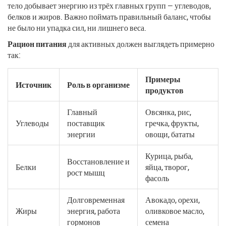
тело добывает энергию из трёх главных групп — углеводов,
белков и жиров. Важно поймать правильный баланс, чтобы
не было ни упадка сил, ни лишнего веса.
Рацион питания
для активных должен выглядеть примерно
так:
Примеры
Источник
Роль в организме
продуктов
Главный
Овсянка, рис,
Углеводы
поставщик
гречка, фрукты,
энергии
овощи, бататы
Курица, рыба,
Восстановление и
Белки
яйца, творог,
рост мышц
фасоль
Долговременная
Авокадо, орехи,
Жиры
энергия, работа
оливковое масло,
гормонов
семена