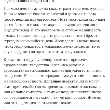
ведет
активный образ жизни
.
Психологические аспекты также играют значительную роль.
Днем человек обычно занят работой и делами, и иногда
просто некогда задуматься о еде. Но вечером, когда наступает
расслабление и снижается адреналин, многие начинают
ощущать голод. И это может быть не столько желание есть,
сколько стремление получить удовольствие или сбросить
стресс, накопившийся за день. Исследования показывают,
что стресс и сонливость усиливают желание съесть что-то
вкусное, даже если организм в этом не нуждается.
Кроме того, следует упомянуть влияние привычек,
сформированных с детства. Например, многие с
удовольствием вспоминают, как нас приучали есть плотно
перед сном. Конечно, эти традиции могут о себе напоминать
и во взрослом возрасте.
Полезные перекусы
легко могут
стать привычкой, если их причинами являются ностальгия
или желание комфорта. К тому же поздние перекусы часто
сопровождаются ритуалами, такими как просмотр фильма
или чтение, что делает отказ еще сложнее.