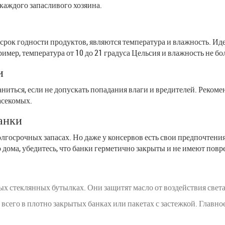
 каждого запасливого хозяина.
рок годности продуктов, являются температура и влажность. Ид
имер, температура от 10 до 21 градуса Цельсия и влажность не бо
и
аниться, если не допускать попадания влаги и вредителей. Реком
асекомых.
анки
лгосрочных запасах. Но даже у консервов есть свои предпочтения
 дома, убедитесь, что банки герметично закрыты и не имеют пов
ых стеклянных бутылках. Они защитят масло от воздействия света
сего в плотно закрытых банках или пакетах с застежкой. Главное