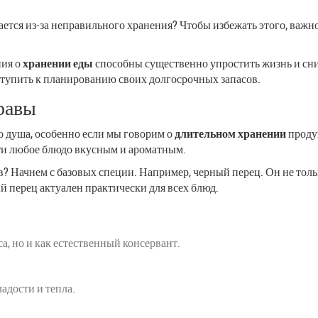
ается из-за неправильного хранения? Чтобы избежать этого, важно
ния о
хранении еды
способны существенно упростить жизнь и сни
риступить к планированию своих долгосрочных запасов.
равы
го душа, особенно если мы говорим о
длительном хранении
проду
чти любое блюдо вкусным и ароматным.
ов? Начнем с базовых специи. Например, черный перец. Он не тол
й перец актуален практически для всех блюд.
а, но и как естественный консервант.
адости и тепла.