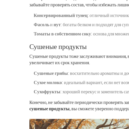
забывайте проверять состав, чтобы избежать лишне
Консервированный тунец
: отличный источник 
Фасоль
и
нут
: богаты белком и подходят для су
Томаты в собственном соку
: основа для множес
Сушеные продукты
Сушеные продукты тоже заслуживают внимания, ве
увеличивает их срок хранения.
Сушеные грибы
: восхитительно ароматны и д
Сухое молоко
: идеальный вариант, если нет в
Сухофрукты
: хороший перекус и заменитель са
Конечно, не забывайте периодически проверять за
сушеные продукты
, вы сможете уверенно поддер