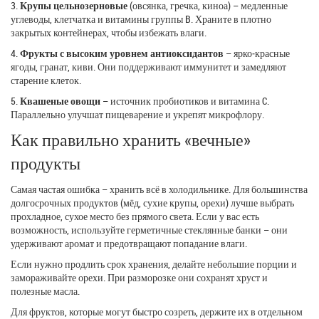
3.
Крупы цельнозерновые
(овсянка, гречка, киноа) – медленные
углеводы, клетчатка и витамины группы B. Храните в плотно
закрытых контейнерах, чтобы избежать влаги.
4.
Фрукты с высоким уровнем антиоксидантов
– ярко‑красные
ягоды, гранат, киви. Они поддерживают иммунитет и замедляют
старение клеток.
5.
Квашеные овощи
– источник пробиотиков и витамина C.
Параллельно улучшат пищеварение и укрепят микрофлору.
Как правильно хранить «вечные»
продукты
Самая частая ошибка – хранить всё в холодильнике. Для большинства
долгосрочных продуктов (мёд, сухие крупы, орехи) лучше выбрать
прохладное, сухое место без прямого света. Если у вас есть
возможность, используйте герметичные стеклянные банки – они
удерживают аромат и предотвращают попадание влаги.
Если нужно продлить срок хранения, делайте небольшие порции и
замораживайте орехи. При разморозке они сохранят хруст и
полезные масла.
Для фруктов, которые могут быстро созреть, держите их в отдельном