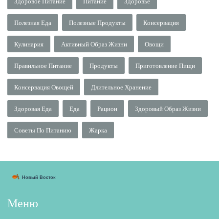
Здоровое Питание
Питание
Здоровье
Полезная Еда
Полезные Продукты
Консервация
Кулинария
Активный Образ Жизни
Овощи
Правильное Питание
Продукты
Приготовление Пищи
Консервация Овощей
Длительное Хранение
Здоровая Еда
Еда
Рацион
Здоровый Образ Жизни
Советы По Питанию
Жарка
Меню